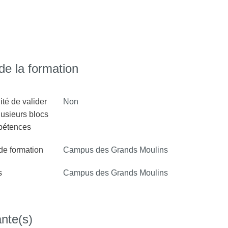
rmatique théorique à des applications
En savoir plus >
elle et la cryptographie.
e la formation
ité de valider
Non
lusieurs blocs
pétences
 de formation
Campus des Grands Moulins
s
Campus des Grands Moulins
nte(s)