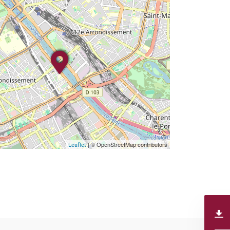
| © OpenStreetMap contributors
Leaflet