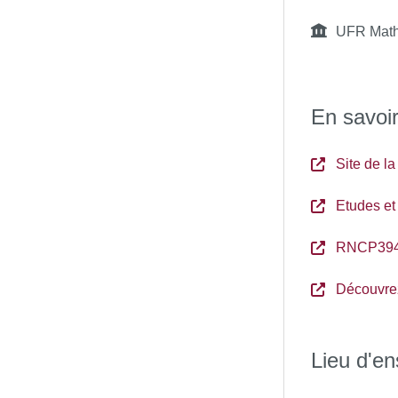
ge, exigeante ouvre aux
UFR Math
 offre aussi la possibilité de
 changements sont rapides. Une
erprétation des langages de
er rapidement, sans difficultés,
En savoir
ent logiciel. La maitrise des
ermet d'en apprécier les mérites
Site de la
n profitable et utile, les méthodes
se par une compréhension intime
Etudes et
e.
RNCP39
Découvre
Lieu d'e