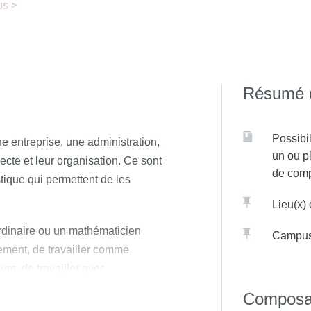
us >
ces
propose des formations allant des mathématiques et de l'info
iplinaire, comme les sciences des données, l'intelligence artifici
Résumé d
Possibil
 entreprise, une administration,
un ou p
lecte et leur organisation. Ce sont
de com
tique qui permettent de les
Lieu(x)
ordinaire ou un mathématicien
Campu
lement, de travailler comme
rs, de travailler avec
Composa