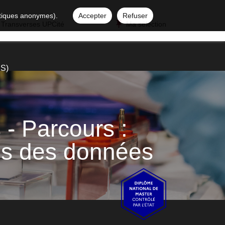
istiques anonymes).
Accepter
Refuser
 Transverses UPCité
Ma sélection
DS)
 - Parcours :
es des données