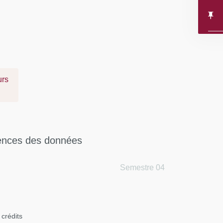
urs
iences des données
Semestre 04
 crédits