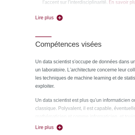
En savoir pl
l'accent sur l'interdisciplinarité.
La Graduate School
Mathematical Scien
Lire plus
modernes à fort potentiel social et interdisc
Compétences visées
Un data scientist s'occupe de données dans une
un laboratoire. L'architecture concerne leur col
les techniques de machine learning et de statis
exploiter.
Un data scientist est plus qu'un informaticien 
classique. Polyvalent, il est capable, éventuel
mathématicien et comme informaticien, et toujou
mathématiciens et informaticiens.
Lire plus