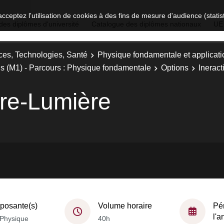
acceptez l'utilisation de cookies à des fins de mesure d'audience (stat
des diplômes d'université
Catalogue des diplômes nationaux
UE
ces, Technologies, Santé
Physique fondamentale et applicati
s (M1) - Parcours : Physique fondamentale
Options
Inerac
ère-Lumière
osante(s)
Volume horaire
Pé
l'
Physique
40h