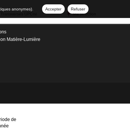
istiques anonymes).
Accepter
Refuser
 Transverses UPCité
Ma sélection
ons
tion Matière-Lumière
riode de
année