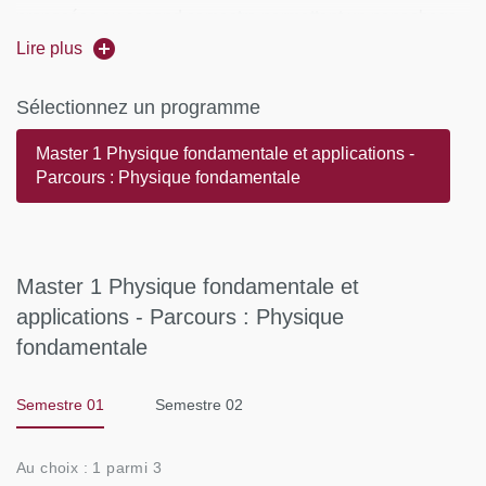
proposées au second semestre permettant un panachage
de techniques et de connaissances.
Lire plus
Le premier semestre est constitué de trois enseignements
Sélectionnez un programme
formant un socle généraliste communs à tous les étudiant-
Master 1 Physique fondamentale et applications -
e-s, de deux enseignements qui dépendent de la
Parcours : Physique fondamentale
thématique principale choisie, et d’un enseignement à
choix hors thématique principale.
Tronc commun :
Master 1 Physique fondamentale et
applications - Parcours : Physique
Physique quantique I
fondamentale
Physique statistique
Physique numérique
Semestre 01
Semestre 02
Thématique Physique macroscopique :
Au choix : 1 parmi 3