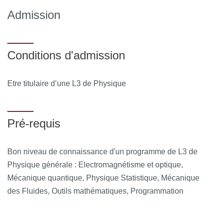
Admission
Systèmes complexes et matière active
Ondes et acoustique
Conditions d'admission
Physique non linéaire et systèmes dynamiques
Thématique Physique quantique :
Etre titulaire d’une L3 de Physique
Information quantique
Interaction lumière-matière
Pré-requis
Matière condensée avancée
Bon niveau de connaissance d'un programme de L3 de
Matériaux innovants et nanophysique
Physique générale : Electromagnétisme et optique,
Physique quantique avancée
Mécanique quantique, Physique Statistique, Mécanique
des Fluides, Outils mathématiques, Programmation
Thématique Physique des deux infinis :