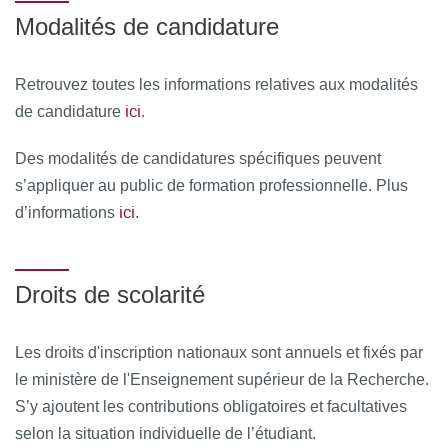
Astrophysique
Modalités de candidature
Cosmologie
Retrouvez toutes les informations relatives aux modalités
Introduction à la relativité générale
ici
de candidature
.
Physique des particules
Des modalités de candidatures spécifiques peuvent
Plasma
s’appliquer au public de formation professionnelle. Plus
Théorie des champs
ici
d’informations
.
UEs transverses :
Droits de scolarité
Dispositifs semi-conducteurs
Modélisation et machine learning
Les droits d'inscription nationaux sont annuels et fixés par
Traitement du signal
le ministère de l'Enseignement supérieur de la Recherche.
S’y ajoutent les contributions obligatoires et facultatives
selon la situation individuelle de l’étudiant.