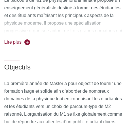
Le parcours de M1 de physique fondamentale propose un
enseignement généraliste destiné à former des étudiantes
et des étudiants maîtrisant les principaux aspects de la
physique moderne. Il propose une spécialisation
progressive organisée autour de trois grands domaines qui
reflètent l’organisation de la recherche de notre UFR :
Lire plus
la physique macroscopique et l’interface avec le vivant
la physique quantique et les nanosciences
Objectifs
la physique des deux infinis – de l’infiniment grand à
l’infiniment grand
La première année de Master a pour objectif de fournir une
formation large et solide afin d’aborder de nombreux
les étudiant-e-s sont amenés au début de leur M1 à choisir
domaines de la physique tout en conduisant les étudiantes
entre ces trois thématiques qui se prolongent naturellement
et les étudiants vers un choix de parcours-type de M2
dans les différents parcours-types de M2. Le second
raisonné. L’organisation du M1 se fixe globalement comme
semestre est construit à partir d’UE uniquement
but de répondre aux attentes d’un public étudiant divers
optionnelles permettant d’approfondir son domaine de