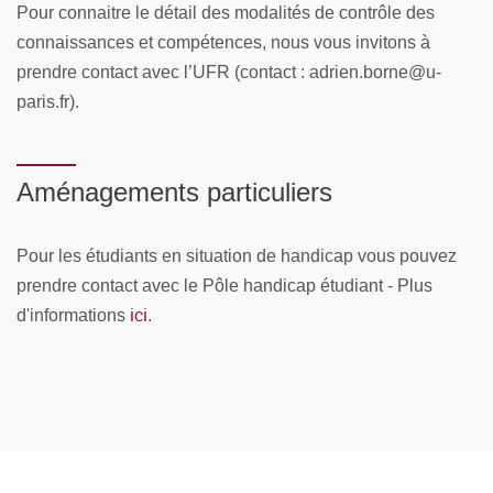
Pour connaitre le détail des modalités de contrôle des
Physique subatomique
connaissances et compétences, nous vous invitons à
prendre contact avec l’UFR (contact : adrien.borne@u-
Chimie pour l’agrégation (pour les étudiants intéressés
paris.fr).
par les concours de l’enseignement).
Le second semestre est constitué d’une UE d’anglais et de
5 UEs scientifiques optionnelles réparties dans les trois
Aménagements particuliers
thématiques : chaque étudiant-e doit choisir 3-4 UE dans
sa thématique et 1-2 dans les autres domaines. Les
Pour les étudiants en situation de handicap vous pouvez
différentes UEs du second semestre reflètent bien
prendre contact avec le Pôle handicap étudiant - Plus
l’ensemble des parcours-types accessibles en seconde
ici
d'informations
.
année (M2).
Thématique Physique macroscopique :
Energie
Instabilités-turbulence