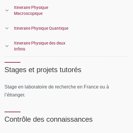
Mécanique des milieux continus
Itineraire Physique
Macroscopique
Hydrodynamique et fluides complexes
Itineraire Physique Quantique
Thématique Physique quantique :
Physique quantique II
Itineraire Physique des deux
Infinis
Matière condensée
Thématique Physique des deux infinis :
Stages et projets tutorés
Physique quantique II
Stage en laboratoire de recherche en France ou à
Physique subatomique
l’étranger.
Enseignement à choix hors thématique principale :
Contrôle des connaissances
Hydrodynamique et fluides complexes
Matière condensée