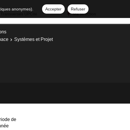
istiques anonymes).
Accepter
Refuser
 Transverses UPCité
Ma sélection
ons
space
Systèmes et Projet
riode de
année