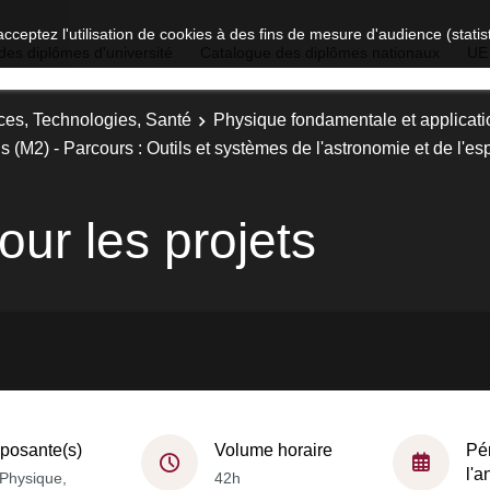
acceptez l'utilisation de cookies à des fins de mesure d'audience (stat
des diplômes d'université
Catalogue des diplômes nationaux
UE
ces, Technologies, Santé
Physique fondamentale et applicati
 (M2) - Parcours : Outils et systèmes de l'astronomie et de l'e
our les projets
osante(s)
Volume horaire
Pé
l'
Physique,
42h