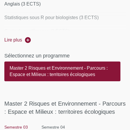
Anglais (3 ECTS)
Statistiques sous R pour biologistes (3 ECTS)
Cycle de conférences (3 ECTS)
Lire plus
Initiation à la recherche bibliographique-présentation d'un
cas d'étude (3 ECTS)
Sélectionnez un programme
Stage de terrain en Normandie (3 ECTS)
Master 2 Risques et Environnement - Parcours :
Espace et Milieux : territoires écologiques
Écologie fondamentale et appliquée (3 ECTS)
Éléments de risque écologique et gestion (3 ECTS)
Master 2 Risques et Environnement - Parcours
Écophysiologie (3 ECTS)
: Espace et Milieux : territoires écologiques
Ingénierie et représentation de l'information géographique
Semestre 03
Semestre 04
(3 ECTS)