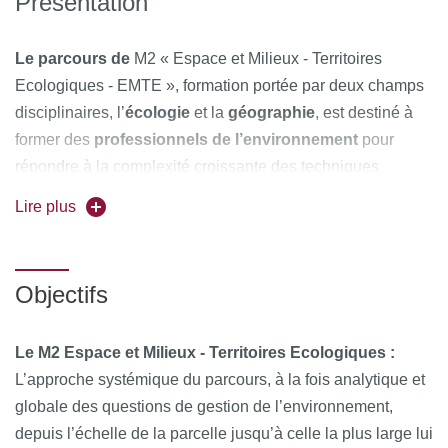
Présentation
Le parcours de
M2 « Espace et Milieux - Territoires
Ecologiques - EMTE », formation portée par deux champs
disciplinaires, l’
écologie
et la
géographie
, est destiné à
former des
professionnels de l’environnement
pour
répondre à la complexité croissante des techniques
disponibles et à l’exigence accrue de la législation en
Lire plus
matière de gestion de l’environnement. Ce
cursus
interdisciplinaire
est organisé pour former à la gestion des
questions de
durabilité des territoires et des
Objectifs
écosystèmes
. Son approche systémique et technique
(SIG, communication, écologie du paysage …), à la fois
Le
M2 Espace et Milieux - Territoires Ecologiques :
analytique et globale des questions de gestion de
L’approche systémique du parcours, à la fois analytique et
l’environnement, depuis l’échelle locale jusqu’à l’échelle
globale des questions de gestion de l’environnement,
globale, lui permet de former au métier de
managers et
depuis l’échelle de la parcelle jusqu’à celle la plus large lui
coordonnateurs d’équipes de spécialistes
de ce