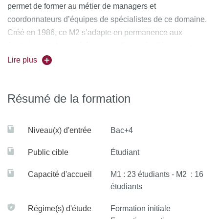
permet de former au métier de managers et
domaine.
coordonnateurs d’équipes de spécialistes de ce domaine.
Pour plus d'informations, consulter le site de la formation :
Créé en 1986, ce M2 s’adapte en permanence aux
https://espace-milieux.fr/
évolutions de la société en actualisant régulièrement son
contenu et ses intervenants.
Lire plus
Résumé de la formation
Niveau(x) d'entrée
Bac+4
Public cible
Étudiant
Capacité d'accueil
M1 : 23 étudiants - M2 : 16
étudiants
Régime(s) d'étude
Formation initiale