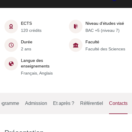
ECTS
Niveau d'études visé
120 crédits
BAC +5 (niveau 7)
Durée
Faculté
2 ans
Faculté des Sciences
Langue des
enseignements
Français, Anglais
rogramme
Admission
Et après ?
Référentiel
Contacts