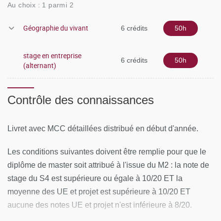
Au choix : 1 parmi 2
Enjeux Écologiques (cycle de conférences, 60h)
Géographie du vivant
6 crédits
50h
Acteurs et actions pour la gestion territoriale (90h)
stage en entreprise
Droit de l’environnement et communication (40h)
6 crédits
50h
(alternant)
Outils pour la gestion de l’environnement (SIG,
télédétection, statistiques, techniques d’enquête, 93h)
Contrôle des connaissances
SEMESTRE 4
Livret avec MCC détaillées distribué en début d'année.
Langues et techniques de l’information (18h)
Les conditions suivantes doivent être remplie pour que le
Expertise territoriale II (réponse à une commande
diplôme de master soit attribué à l'issue du M2 : la note de
professionnelle, 2 semaines)
stage du S4 est supérieure ou égale à 10/20 ET la
moyenne des UE et projet est supérieure à 10/20 ET
Épistémologie et travail bibliographique (12h)
aucune des notes UE et projet n'est inférieure à 8/20.