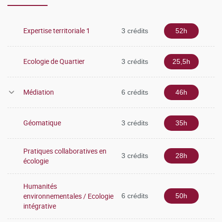
Environnement et Territoires (3 ECTS)
Expertise territoriale 1
3 crédits
52h
SEMESTRE 2
Ecologie de Quartier
3 crédits
25,5h
Biodiversité et Évolution (6 ECTS)
Initiation au diagnostic écologique (9 ECTS)
Médiation
6 crédits
46h
Stage de 8 semaines (15 ECTS)
Géomatique
3 crédits
35h
Organisation des enseignements MASTER 2 -
Espace
Pratiques collaboratives en
et milieux - Territoires Ecologiques
3 crédits
28h
écologie
SEMESTRE 3
Humanités
environnementales / Ecologie
6 crédits
50h
Expertise territoriale I (réponse à une commande
intégrative
professionnelle, 1 semaine)