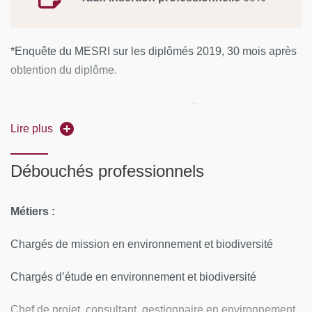
*Enquête du MESRI sur les diplômés 2019, 30 mois après
obtention du diplôme.
Part des
Part des
Effectif
diplômés
Lire plus
Effectif des
Taux de
diplômés e
des
en
répondants
réponse
formation
diplômés
formation
Débouchés professionnels
apprentiss
initiale
10
5
50%
100%
-
Métiers :
Chargés de mission en environnement et biodiversité
Part des
Part des
Chargés d’étude en environnement et biodiversité
Part
Part des
Part
emplois en
emplois 
des
cadres et des
des
adéquation
adéquati
Chef de projet, consultant, gestionnaire en environnement