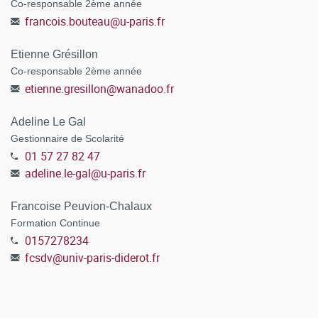
Co-responsable 2ème année
francois.bouteau
@
u-paris.fr
Etienne Grésillon
Co-responsable 2ème année
etienne.gresillon
@
wanadoo.fr
Adeline Le Gal
Gestionnaire de Scolarité
01 57 27 82 47
adeline.le-gal
@
u-paris.fr
Francoise Peuvion-Chalaux
Formation Continue
0157278234
fcsdv
@
univ-paris-diderot.fr