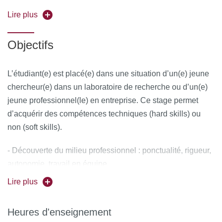
l’IPGP : observatoire magnétique de Chambon la Forêt,
observatoires volcanologiques et sismologiques de la
Lire plus
Martinique, Guadeloupe ou Réunion) ou dans un autre
établissement (université, EPST, EPIC) ou dans une
Objectifs
entreprise (TPE, PME, TGE) en France ou à l’étranger
(l'université Paris Cité proposent des bourses pour soutenir
L’étudiant(e) est placé(e) dans une situation d’un(e) jeune
la mobilité externe des étudiants ). L'évaluation des stages
chercheur(e) dans un laboratoire de recherche ou d’un(e)
se fait sur la base d'un rapport écrit et d'une soutenance
jeune professionnel(le) en entreprise. Ce stage permet
orale (fin mai pour les stages courts ou fin août pour les
d’acquérir des compétences techniques (hard skills) ou
stages longs)
non (soft skills).
- Découverte du milieu professionnel : ponctualité, rigueur,
autonomie, travail en équipe.
- Mise en pratique de connaissances théoriques : mesures
Lire plus
de terrain, expériences de laboratoire, modélisation
numérique
Heures d'enseignement
- Rédaction d’un rapport et communication orale