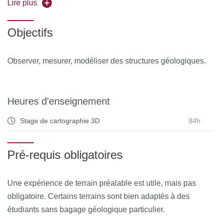
mesures ponctuelles collectées sur le terrain. Pour cela,
Lire plus
les étudiants utilisent un logiciel professionnel développé
par le BRGM. Le stage est sanctionné par un rapport écrit
Objectifs
sur place.
N.B: Ce stage est aussi ouvert aux doctorants.
Observer, mesurer, modéliser des structures géologiques.
Heures d'enseignement
Stage de cartographie 3D
84h
Pré-requis obligatoires
Une expérience de terrain préalable est utile, mais pas
obligatoire. Certains terrains sont bien adaptés à des
étudiants sans bagage géologique particulier.