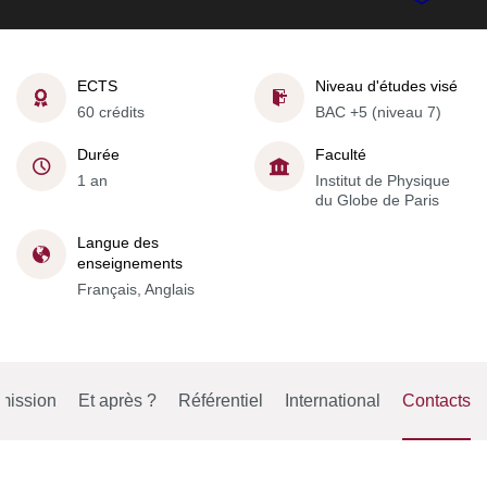
ECTS
Niveau d'études visé
60 crédits
BAC +5 (niveau 7)
Durée
Faculté
1 an
Institut de Physique
du Globe de Paris
Langue des
enseignements
Français, Anglais
mission
Et après ?
Référentiel
International
Contacts