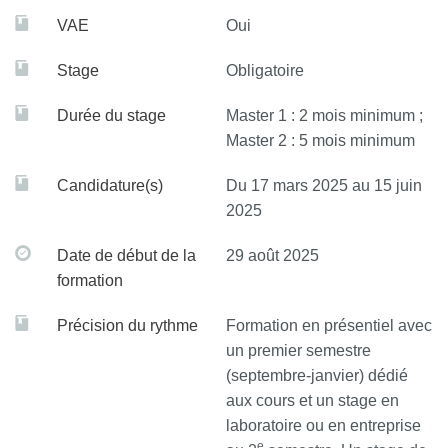
recherches, d’expertise et de conseil au sein de structures
VAE
Oui
publiques ou privées dans le domaine des Géosciences.
Stage
Obligatoire
Durée du stage
Master 1 : 2 mois minimum ;
Master 2 : 5 mois minimum
Candidature(s)
Du 17 mars 2025 au 15 juin
2025
Date de début de la
29 août 2025
formation
Précision du rythme
Formation en présentiel avec
un premier semestre
(septembre-janvier) dédié
aux cours et un stage en
laboratoire ou en entreprise
e