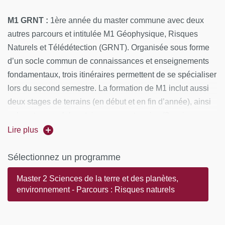
M1 GRNT :
1ère année du master commune avec deux
autres parcours et intitulée M1 Géophysique, Risques
Naturels et Télédétection (GRNT). Organisée sous forme
d’un socle commun de connaissances et enseignements
fondamentaux, trois itinéraires permettent de se spécialiser
lors du second semestre. La formation de M1 inclut aussi
deux stages de terrains (en début et en fin d’année), ainsi
qu’un stage en laboratoire ou en entreprise (2 mois
minimum) à partir de la mi-mars.
Lire plus
M2 RN :
l’année de M2 contient des enseignements
Sélectionnez un programme
obligatoires de tronc commun dans le domaine des risques
Master 2 Sciences de la terre et des planètes,
naturels et aléas, complétés par une spécialisation dans
environnement - Parcours : Risques naturels
un ou plusieurs domaines avancés des géosciences
(sismique, volcanique, tectonique, glissement de terrain,
climatiques) via des enseignements optionnels. L’année