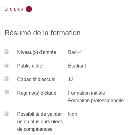
Lire plus
- Savoir gérer, analyser et traiter des données géologiques
et géophysiques pour établir un diagnostic, dégager des
enjeux, élaborer des préconisations ou des plans de
Résumé de la formation
gestion des milieux
- Concevoir des modèles théoriques et prédictifs dans le
Niveau(x) d'entrée
Bac+4
domaine des aléas et risques (calcul, simulation,
Public cible
Étudiant
modélisation, ...)
Capacité d'accueil
12
- Être capable de définir une problématique de recherche
en Géosciences et mobiliser des connaissances et
Régime(s) d'étude
Formation initiale
compétences pour résoudre une question scientifique
Formation professionnelle
fondamentale ou appliquée, dans le respect des règles
d’éthique.
Possibilité de valider
Non
un ou plusieurs blocs
- Être capable de concevoir et suivre des projets de
de compétences