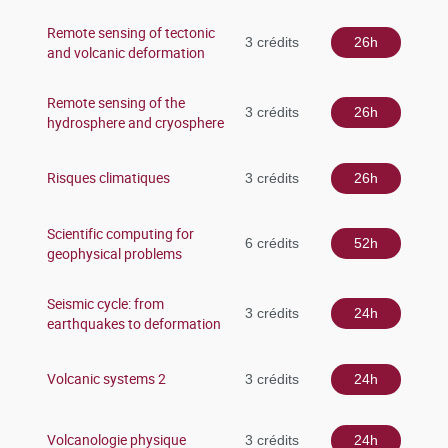
Remote sensing of tectonic
3 crédits
26h
and volcanic deformation
Remote sensing of the
3 crédits
26h
hydrosphere and cryosphere
Risques climatiques
3 crédits
26h
Scientific computing for
6 crédits
52h
geophysical problems
Seismic cycle: from
3 crédits
24h
earthquakes to deformation
Volcanic systems 2
3 crédits
24h
Volcanologie physique
3 crédits
24h