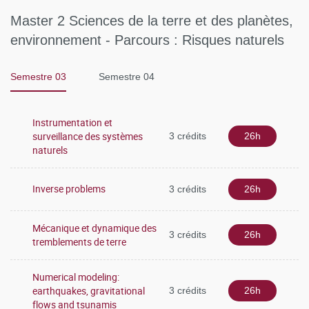
de M2 inclut également un stage de terrain (~10 jours) au
Master 2 Sciences de la terre et des planètes,
choix parmi 4 et un stage en laboratoire ou en entreprise (5
environnement - Parcours : Risques naturels
mois minimum).
Semestre 03
Semestre 04
Instrumentation et
surveillance des systèmes
3 crédits
26h
naturels
Inverse problems
3 crédits
26h
Mécanique et dynamique des
3 crédits
26h
tremblements de terre
Numerical modeling:
earthquakes, gravitational
3 crédits
26h
flows and tsunamis