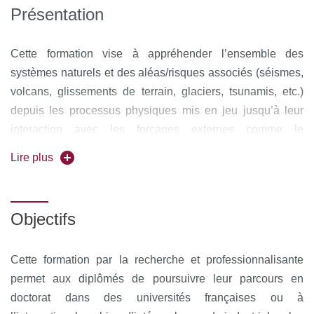
Présentation
Cette formation vise à appréhender l’ensemble des
systèmes naturels et des aléas/risques associés (séismes,
volcans, glissements de terrain, glaciers, tsunamis, etc.)
depuis les processus physiques mis en jeu jusqu’à leur
interaction avec les forçages externes comme le
changement climatique. Pour comprendre et anticiper ces
Lire plus
systèmes complexes, des enseignements
multidisciplinaires sont dispensés aux frontières entre (1)
modélisation physique, théorique, et numérique des
Objectifs
processus, (2) connaissance, mesure et surveillance des
milieux naturels sur le terrain, et (3) évaluation des aléas
Cette formation par la recherche et professionnalisante
associés.
permet aux diplômés de poursuivre leur parcours en
doctorat dans des universités françaises ou à