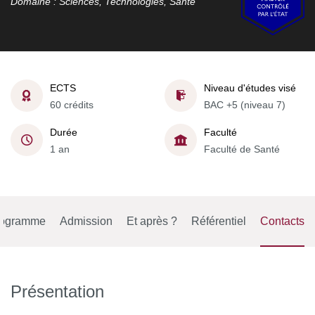
Domaine : Sciences, Technologies, Santé
ECTS
Niveau d'études visé
60 crédits
BAC +5 (niveau 7)
Durée
Faculté
1 an
Faculté de Santé
rogramme
Admission
Et après ?
Référentiel
Contacts
Présentation