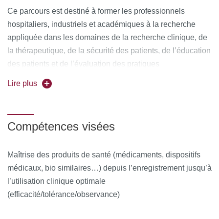
Ce parcours est destiné à former les professionnels
hospitaliers, industriels et académiques à la recherche
appliquée dans les domaines de la recherche clinique, de
la thérapeutique, de la sécurité des patients, de l’éducation
des patients et de l’évaluation des pratiques
professionnelles.
Lire plus
Ce programme universitaire fait partie de la Graduate
School Drug Development d’Université Paris Cité,
liant
Compétences visées
des cours de master et doctorat à des laboratoires de
recherche avancés. La Graduate School se consacre au
développement de nouveaux médicaments, couvrant
Maîtrise des produits de santé (médicaments, dispositifs
toutes les étapes de la conception à leur utilisation en
médicaux, bio similaires…) depuis l’enregistrement jusqu’à
En savoir plus >
clinique.
l’utilisation clinique optimale
(efficacité/tolérance/observance)