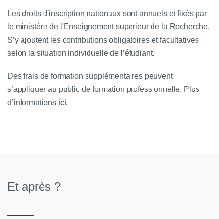
d’équipes lui sera remise par le responsable du Parcours,
Les droits d'inscription nationaux sont annuels et fixés par
mais une recherche active personnelle et précoce
le ministère de l'Enseignement supérieur de la Recherche.
(idéalement l’étudiant doit avoir déjà obtenu son stage qui
S’y ajoutent les contributions obligatoires et facultatives
se déroulera entre janvier-février et juin-juillet, dès la
selon la situation individuelle de l’étudiant.
rentrée universitaire (septembre-novembre).
Des frais de formation supplémentaires peuvent
Le stage, fonction de la formation initiale de l’étudiant, de
s’appliquer au public de formation professionnelle. Plus
ici
la thématique souhaitée et de ses objectifs professionnels
d’informations
.
peut faire son travail de recherche principalement dans les
structures suivantes :
Pharmacies d’hôpitaux,
Services cliniques hospitaliers
Et après ?
Structures de recherche clinique publiques
(hospitalières, universitaires) comme par exemple les
Unités de Recherche Clinique, les Centres