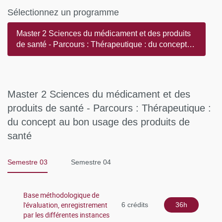
Le master est validé par les notes obtenues à l’examen
Sélectionnez un programme
écrit portant sur les UE suivies et par la note obtenue sur le
mémoire et la soutenance orale. La soutenance peut avoir
Master 2 Sciences du médicament et des produits
lieu en juin ou en septembre en fonction de l’avancement
de santé - Parcours : Thérapeutique : du concept
du travail de recherche.
au bon usage des produits de santé
Master 2 Sciences du médicament et des
produits de santé - Parcours : Thérapeutique :
du concept au bon usage des produits de
santé
Semestre 03
Semestre 04
Base méthodologique de
l'évaluation, enregistrement
6 crédits
36h
par les différentes instances