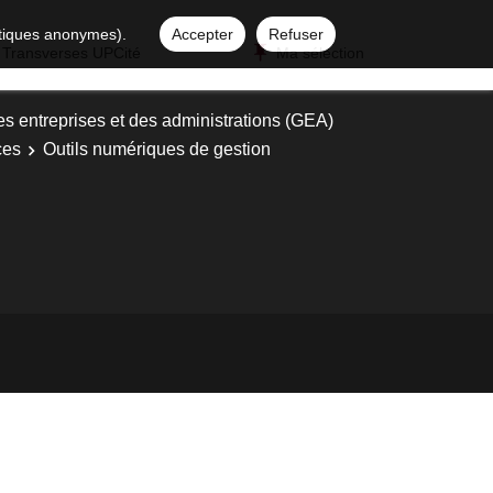
istiques anonymes).
Accepter
Refuser
 Transverses UPCité
Ma sélection
es entreprises et des administrations (GEA)
ces
Outils numériques de gestion