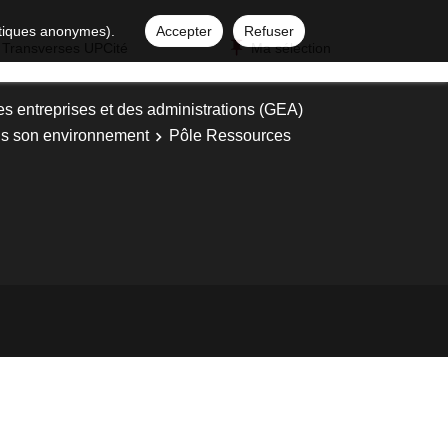
istiques anonymes).
Accepter
Refuser
 Transverses UPCité
Ma sélection
es entreprises et des administrations (GEA)
ans son environnement
Pôle Ressources