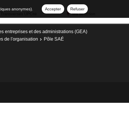
istiques anonymes).
Accepter
Refuser
 Transverses UPCité
Ma sélection
es entreprises et des administrations (GEA)
es de l'organisation
Pôle SAÉ