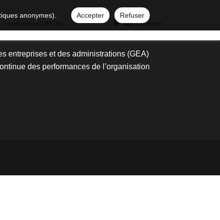
istiques anonymes).
Accepter
Refuser
 Transverses UPCité
Ma sélection
es entreprises et des administrations (GEA)
continue des performances de l’organisation