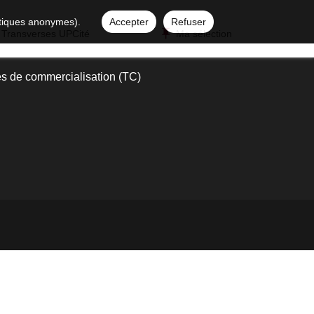
istiques anonymes).
Accepter
Refuser
 Transverses UPCité
Ma sélection
s de commercialisation (TC)