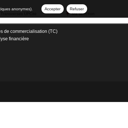
istiques anonymes).
Accepter
Refuser
 Transverses UPCité
Ma sélection
s de commercialisation (TC)
yse financière