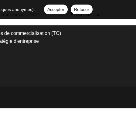
istiques anonymes).
Accepter
Refuser
 Transverses UPCité
Ma sélection
s de commercialisation (TC)
atégie d'entreprise