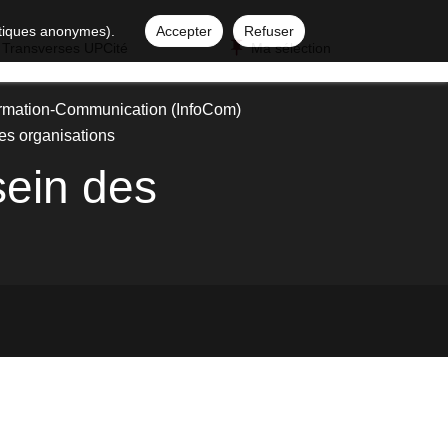
istiques anonymes).
Accepter
Refuser
 Transverses UPCité
Ma sélection
ormation-Communication (InfoCom)
es organisations
sein des