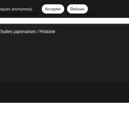
istiques anonymes).
Accepter
Refuser
 Transverses UPCité
Ma sélection
tudes japonaises / Histoire