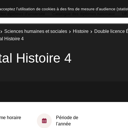
acceptez l'utilisation de cookies à des fins de mesure d'audience (stat
des diplômes d'université
Catalogue des diplômes nationaux
UE
Sciences humaines et sociales
Histoire
Double licence É
l Histoire 4
l Histoire 4
me horaire
Période de
l'année