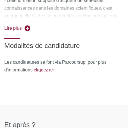
- cette formation suppose d'acquérir de sérieuses
connaissances dans les domaines scientifiques, c'est
pourquoi elle s'adresse en priorité aux étudiants qui ont
suivi au moins une spécialité scientifique en terminale.
Lire plus
- être intéressé par les enjeux contemporains et l'actualité
Modalités de candidature
scientifique;
- connaître le projet éducatif de Sciences Po et les
Les candidatures se font via Parcoursup, pour plus
attendus de la licence de sciences -sciences de la vie de
cliquez ici
d'informations
l'université partenaire.
Et après ?