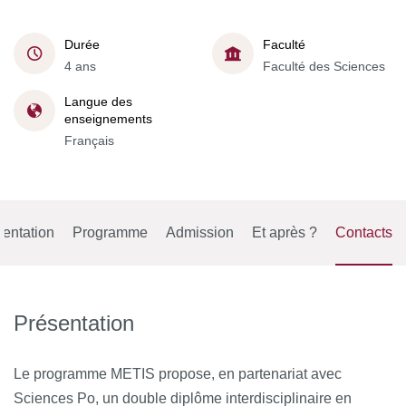
Durée
Faculté
4 ans
Faculté des Sciences
Langue des
enseignements
Français
entation
Programme
Admission
Et après ?
Contacts
Présentation
Le programme METIS propose, en partenariat avec
Sciences Po, un double diplôme interdisciplinaire en