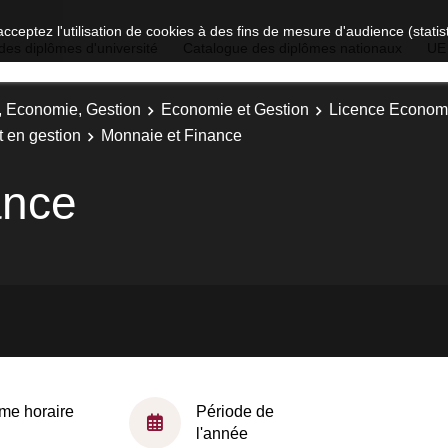
acceptez l'utilisation de cookies à des fins de mesure d'audience (stat
des diplômes d'université
Catalogue des diplômes nationaux
UE
t, Economie, Gestion
Economie et Gestion
Licence Economi
 en gestion
Monnaie et Finance
ance
me horaire
Période de
l'année