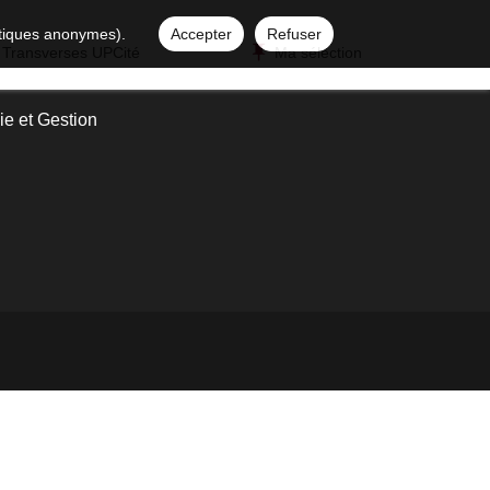
istiques anonymes).
Accepter
Refuser
 Transverses UPCité
Ma sélection
e et Gestion