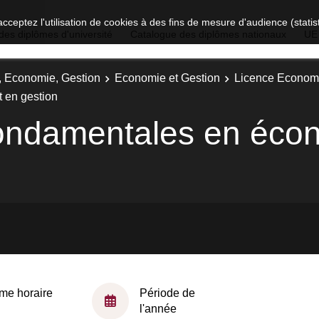
acceptez l'utilisation de cookies à des fins de mesure d'audience (stat
des diplômes d'université
Catalogue des diplômes nationaux
UE
t, Economie, Gestion
Economie et Gestion
Licence Economi
 en gestion
ndamentales en écon
me horaire
Période de
l'année