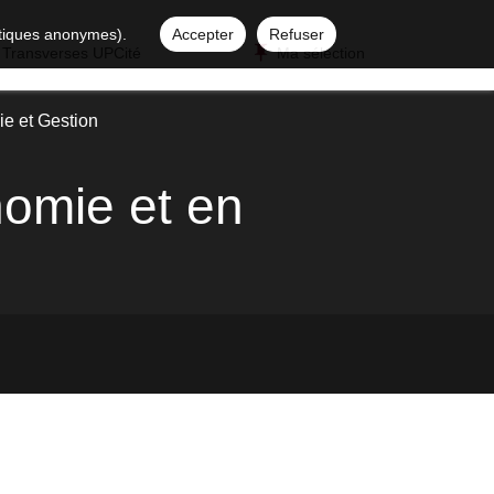
istiques anonymes).
Accepter
Refuser
 Transverses UPCité
Ma sélection
e et Gestion
omie et en