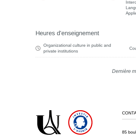
Inter
Lang
Appl
Heures d'enseignement
Organizational culture in public and
Cou
private institutions
Dernière m
CONT
85 bou