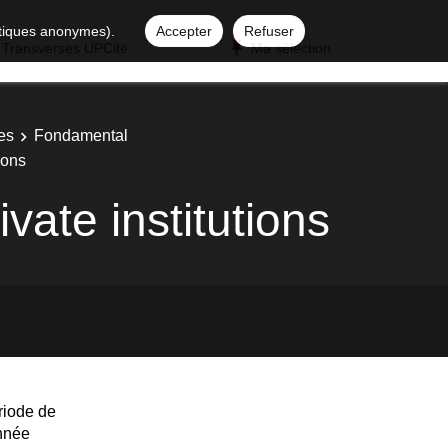
istiques anonymes).
Accepter
Refuser
 Transverses UPCité
Ma sélection
es
Fondamental
ions
vate institutions
riode de
année