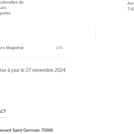
culturelles de
Ann
ues
3 &
iquées
rs Magistral
24h
ise à jour le 27 novembre 2024
ACT
levard Saint-Germain 75006