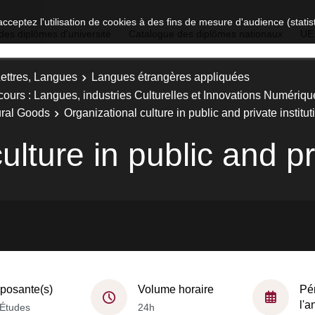
acceptez l'utilisation de cookies à des fins de mesure d'audience (stat
des diplômes d'université
Catalogue des diplômes nationaux
UE
Lettres, Langues
Langues étrangères appliquées
ours : Langues, industries Culturelles et Innovations Numériqu
ural Goods
Organizational culture in public and private institut
lture in public and pri
osante(s)
Volume horaire
Pé
l'
Études
24h