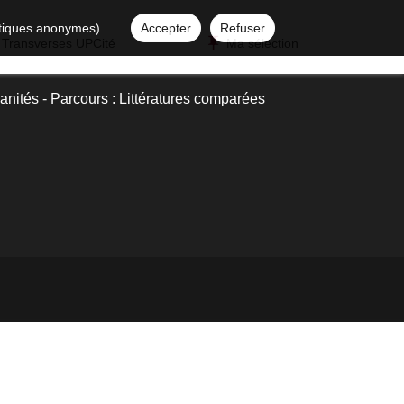
istiques anonymes).
Accepter
Refuser
 Transverses UPCité
Ma sélection
anités - Parcours : Littératures comparées