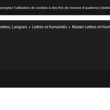
acceptez l'utilisation de cookies à des fins de mesure d'audience (stat
des diplômes d'université
Catalogue des diplômes nationaux
UE
Lettres, Langues
Lettres et humanités
Master Lettres et Hum