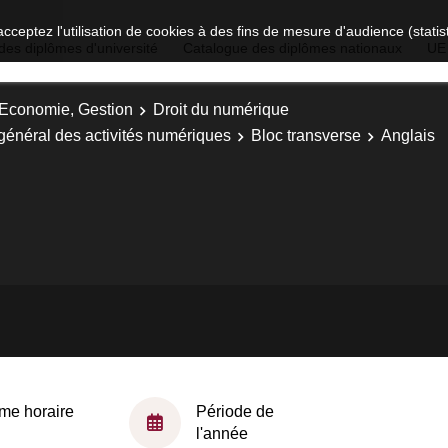
acceptez l'utilisation de cookies à des fins de mesure d'audience (stat
des diplômes d'université
Catalogue des diplômes nationaux
UE
, Economie, Gestion
Droit du numérique
 général des activités numériques
Bloc transverse
Anglais
me horaire
Période de
l'année