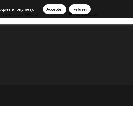
istiques anonymes).
Accepter
Refuser
 Transverses UPCité
Ma sélection