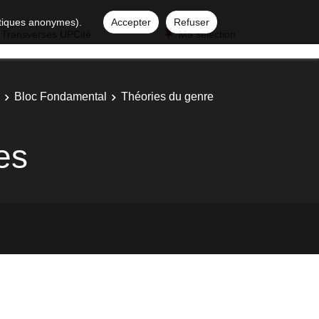
istiques anonymes).
Accepter
Refuser
 Transverses UPCité
Ma sélection
Bloc Fondamental
Théories du genre
es