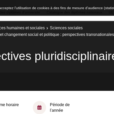
acceptez l'utilisation de cookies à des fins de mesure d'audience (stat
des diplômes d'université
Catalogue des diplômes nationaux
UE
ces humaines et sociales
Sciences sociales
et changement social et politique : perspectives transnationales
tives pluridisciplinair
me horaire
Période de
l'année