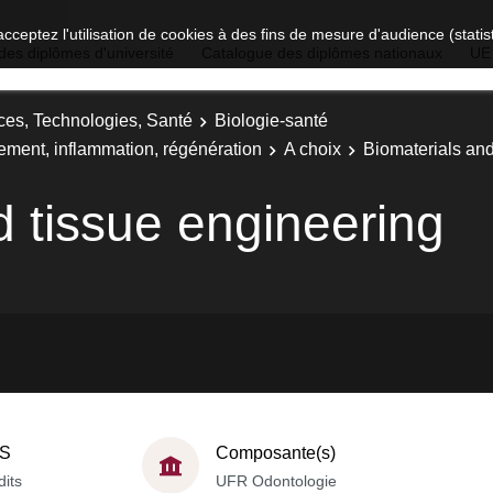
acceptez l'utilisation de cookies à des fins de mesure d'audience (stat
des diplômes d'université
Catalogue des diplômes nationaux
UE
ces, Technologies, Santé
Biologie-santé
ement, inflammation, régénération
A choix
Biomaterials and
d tissue engineering
S
Composante(s)
dits
UFR Odontologie