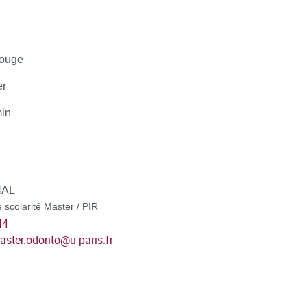
rouge
er
min
HAL
 scolarité Master / PIR
44
master.odonto
@
u-paris.fr