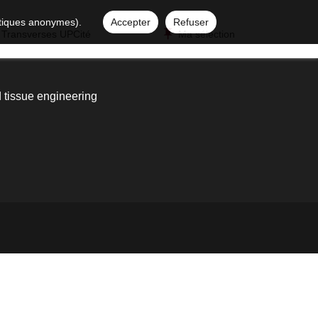
istiques anonymes).
Accepter
Refuser
 Transverses UPCité
Ma sélection
 tissue engineering