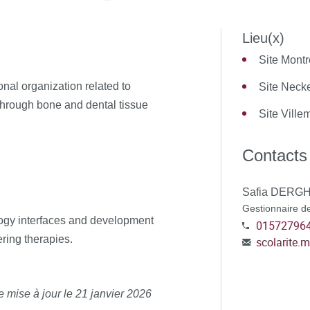
Lieu(x)
Site Mont
nal organization related to
Site Neck
 through bone and dental tissue
Site Ville
Contacts
Safia DERG
Gestionnaire de
logy interfaces and development
01572796
ering therapies.
scolarite.
e mise à jour le 21 janvier 2026