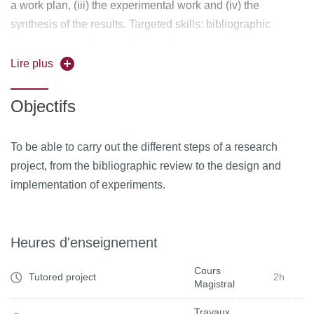
a work plan, (iii) the experimental work and (iv) the
synthesis of the results.
Targeted skills:
bibliographic
search tools; redaction of scientific articles; teamwork;
interdisciplinary; project management
Lire plus
Objectifs
To be able to carry out the different steps of a research
project, from the bibliographic review to the design and
implementation of experiments.
Heures d'enseignement
Cours
Tutored project
2h
Magistral
Travaux