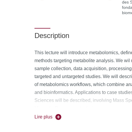
des 
fond
biom
Description
This lecture will introduce metabolomics, define
methods targeting metabolite analysis. We wil n
sample collection, data acquisition, processing
targeted and untargeted studies. We will descri
of metabolomics workflows, which combine anal
and bioinformatics. Applications to case studies
Sciences will be described, involving Mass Sp
Magnetic Resonance techniques.
Lire plus
Content: