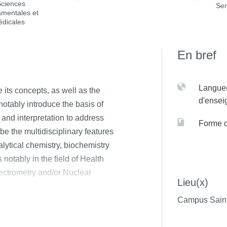
Sciences
Sem
amentales et
édicales
En bref
Langue(
 its concepts, as well as the
d'ense
otably introduce the basis of
 and interpretation to address
Forme 
be the multidisciplinary features
ytical chemistry, biochemistry
 notably in the field of Health
ectrometry and/or Nuclear
Lieu(x)
Campus Saint