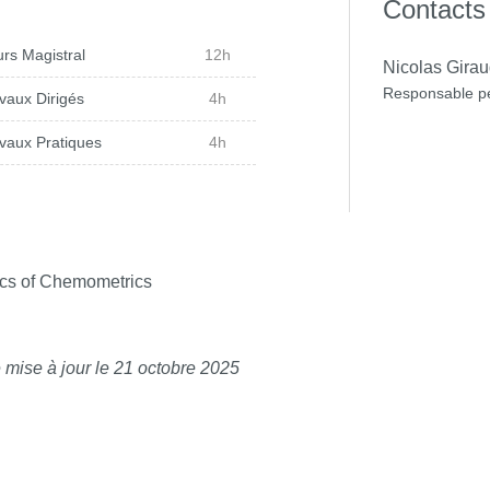
Contacts
2h
rs Magistral
12h
) 3h
Nicolas Gira
Responsable p
vaux Dirigés
4h
le + equipment) 4h
vaux Pratiques
4h
olism, lipidomics, glycolization
cs of Chemometrics
omics 4h
id (preparation, data acquisition
 mise à jour le 21 octobre 2025
 metabolomic analysis, data