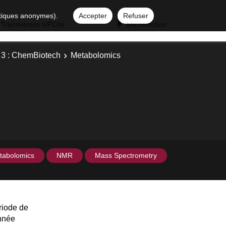
istiques anonymes).
Accepter
Refuser
 Transverses UPCité
Ma sélection
y 3 : ChemBiotech
Metabolomics
tabolomics
NMR
Mass Spectrometry
riode de
année