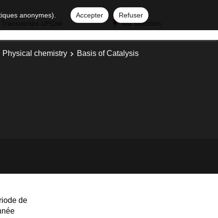
istiques anonymes).
Accepter
Refuser
 Transverses UPCité
Ma sélection
: Physical chemistry
Basis of Catalysis
riode de
année