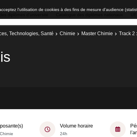
acceptez l'utilisation de cookies à des fins de mesure d'audience (stat
des diplômes d'université
Catalogue des diplômes nationaux
UE
ces, Technologies, Santé
Chimie
Master Chimie
Track 2 
is
osante(s)
Volume horaire
Pé
l'
Chimie
24h