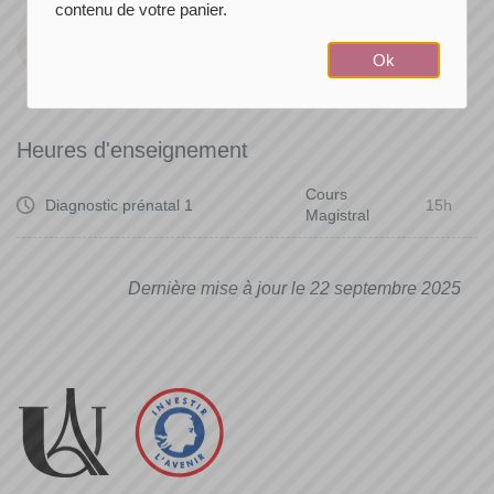
contenu de votre panier.
Volume horaire
Période de l'année
Ok
15h
Semestre 2
Heures d'enseignement
Cours
Diagnostic prénatal 1
15h
Magistral
Dernière mise à jour le 22 septembre 2025