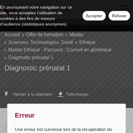
En poursuivant votre navigation sur ce
site, vous acceptez l'utilisation de
Accepter
Refuser
cookies à des fins de mesure
d'audience (statistiques anonymes).
Accueil
Offre de formation
Master
Sciences, Technologies, Santé
Ethique
Master Ethique - Parcours : Conseil en génétique
Diagnostic prénatal 1
Diagnostic prénatal 1
Ajouter à la sélection
Télécharger
Erreur
ECTS
Composante(s)
Une erreur est survenue lors de la récupération du
3 crédits
UFR de Médecine