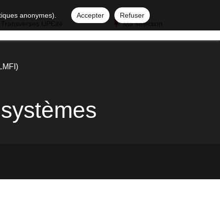
istiques anonymes).
Accepter
Refuser
 Transverses UPCité
Ma sélection
(LMFI)
t systèmes