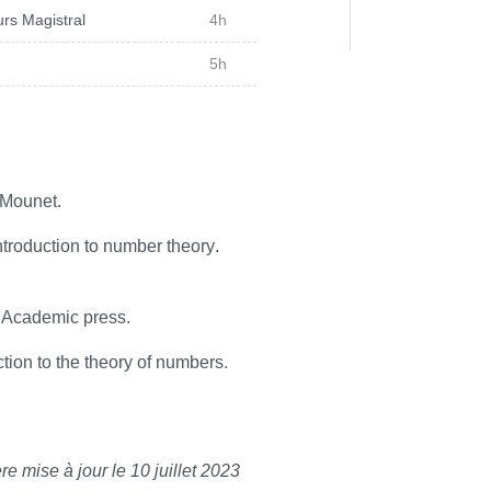
rs Magistral
4h
nts dans un corps fini (Cantor-
5h
.
 Mounet.
 deux et quatre carrés
introduction to number theory
.
. Academic press.
ction to the theory of numbers
.
re mise à jour le 10 juillet 2023