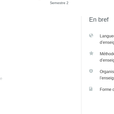
Semestre 2
En bref
Langue(
d'ense
Méthod
d'ense
Organis
l'ensei
ue
Forme 
clique du groupe multiplicatif)