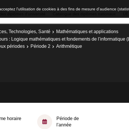
acceptez l'utilisation de cookies à des fins de mesure d'audience (stat
des diplômes d'université
Catalogue des diplômes nationaux
UE
ces, Technologies, Santé
Mathématiques et applications
ours : Logique mathématiques et fondements de l'informatique 
eux périodes
Période 2
Arithmétique
me horaire
Période de
l'année