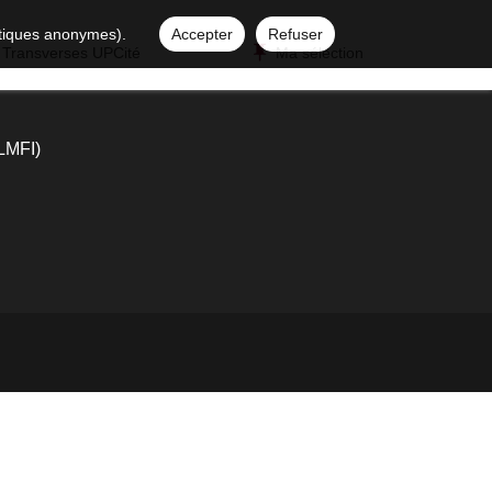
istiques anonymes).
Accepter
Refuser
 Transverses UPCité
Ma sélection
(LMFI)