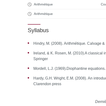
Arithmétique
Cou
Irréductibilité des polynômes à coefficie
Zassenhaus, Berlekamp)
Arithmétique
Équations diophantiennes
Syllabus
Équation de Brahmagupta-Pell-Fermat
Équation de Fermat pour n=2,3,4n=2,3,4
Hindry, M. (2008).
Arithmétique
. Calvage &
Représentation d'un entier en somme de
Ireland, & K. Rosen, M. (2010).
A classical 
Springer
Mordell, L.J. (1969).
Diophantine equations
Hardy, G.H. Wright, E.M. (2008).
An introdu
Clarendon press
Derniè