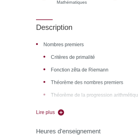
Mathématiques
Description
Nombres premiers
Critères de primalité
Fonction zêta de Riemann
Théorème des nombres premiers
Théorème de la progression arithmétiq
Corps finis
Lire plus
Rappels (existence, unicité, caractère cy
Heures d'enseignement
Loi de réciprocité quadratique