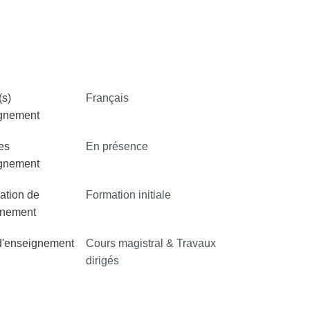
s)
Français
ignement
es
En présence
ignement
ation de
Formation initiale
gnement
d'enseignement
Cours magistral & Travaux
dirigés