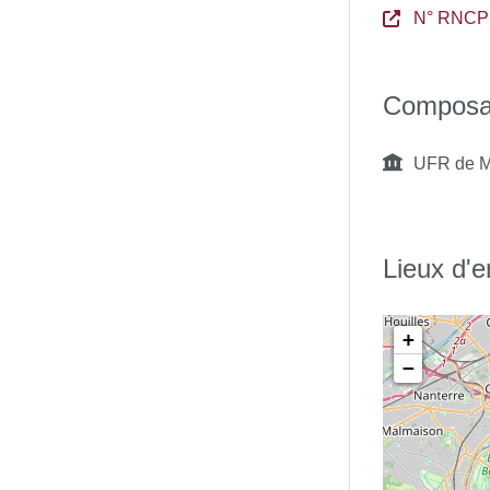
N° RNCP 
s de leur évolution sur le ou les
Composa
ériques avancés pour un ou
u domaine
UFR de M
dont certains sont à l’avant-garde
udes, comme base d’une pensée
Lieux d'
irs dans un domaine et/ou à
+
−
 nouveaux savoirs et de
e différents domaines
e cadre d’échanges de haut