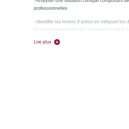
- Analyser une situation clinique comportant de
professionnelles
- Identifier les leviers d’action en intégrant l
et environnementales de l’autonomie et de la s
communauté
Lire plus
- Réaliser un diagnostic organisationnel dans 
personne dans une situation menaçant son a
- Organiser un programme de réadaptation pour
des personnes en mobilisant les réseaux des di
ressources socioéconomiques réglementaires e
santé
- Organiser le travail d’une équipe pluri-profe
- Mettre en œuvre des démarches qualité