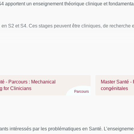
ance stratégique d'une équipe
 S4 apportent un enseignement théorique clinique et fondamental 
rdination d’équipe, mise en
ant mobiliser des compétences
s: en S2 et S4. Ces stages peuvent être cliniques, de recherche
elle, s’autoévaluer pour améliorer
ité
ogie et de responsabilité
té - Parcours : Mechanical
Master Santé - 
 for Clinicians
congénitales
Parcours
ants intéressés par les problématiques en Santé. L’enseignemen