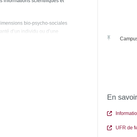
s informations scientifiques et
es dimensions bio-psycho-sociales
anté d’un individu ou d’une
Campu
la prise en charge d’une
utonomie
 maintenir/restaurer l’autonomie
fférents acteurs et les
t juridiques dans le champ de la
En savoir
Informat
ssionnelle
UFR de M