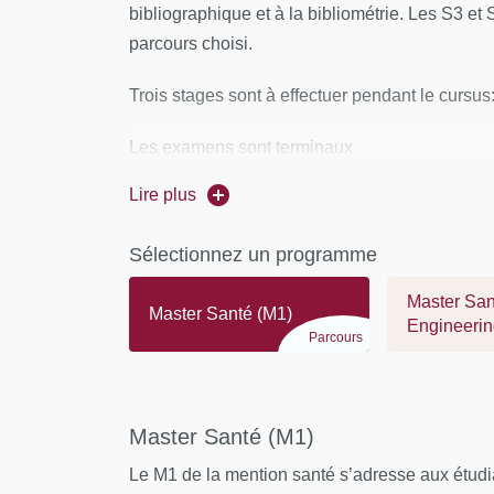
professionnelles et/ou pour réviser la perform
bibliographique et à la bibliométrie. Les S3 et
parcours choisi.
- Conduire un projet (conception, pilotage, coo
œuvre et gestion, évaluation, diffusion) pouv
Trois stages sont à effectuer pendant le cursu
pluridisciplinaires dans un cadre collaboratif
Les examens sont terminaux
- Analyser ses actions en situation professionn
Lire plus
sa pratique dans le cadre d'une démarche qual
- Respecter les principes d’éthique, de déontol
Sélectionnez un programme
environnementale
Master San
Master Santé (M1)
Engineering
Parcours
Master Santé (M1)
Le M1 de la mention santé s’adresse aux étudi