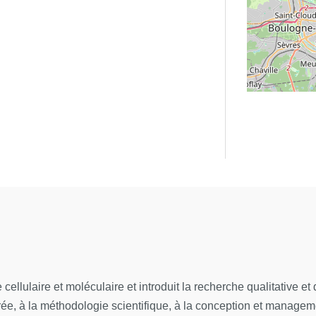
 prenant en compte les enjeux,
ande ou d’une situation afin de
tes en respect des évolutions de
t critique diverses ressources
hétiser ces données en vue de
ransfert de connaissances, par
 une langue étrangère
es complexes, imprévisibles et
ouvelles
llulaire et moléculaire et introduit la recherche qualitative et 
ux savoirs et aux pratiques
ée, à la méthodologie scientifique, à la conception et manageme