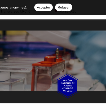
istiques anonymes).
Accepter
Refuser
 Transverses UPCité
Ma sélection