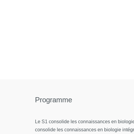
niveau, et dans des contextes internationaux
- Conduire une analyse réflexive et distanciée
les problématiques et la complexité d’une dem
proposer des solutions adaptées et/ou innovan
la réglementation
- Identifier, sélectionner et analyser avec espri
spécialisées pour documenter un sujet et synt
leur exploitation
- Communiquer à des fins de formation ou de t
oral et par écrit, en français et dans au moins
Programme
- Gérer des contextes professionnels ou d’étud
qui nécessitent des approches stratégiques n
Le S1 consolide les connaissances en biologie ce
- Prendre des responsabilités pour contribuer a
consolide les connaissances en biologie intégr