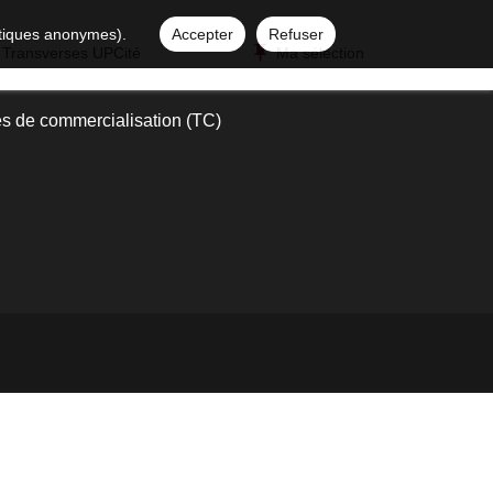
istiques anonymes).
Accepter
Refuser
 Transverses UPCité
Ma sélection
s de commercialisation (TC)