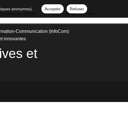
istiques anonymes).
Accepter
Refuser
 Transverses UPCité
Ma sélection
ormation-Communication (InfoCom)
et innovantes
ives et