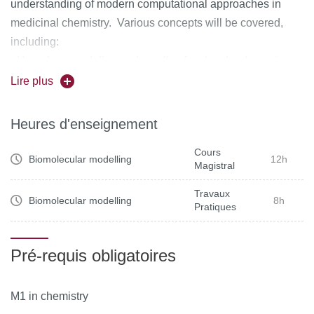
understanding of modern computational approaches in
medicinal chemistry. Various concepts will be covered,
including:
- Homology modeling and recalls of molecular dynamics
simulations.
Lire plus
- Molecular docking, pharmacophoric perception and
virtual screening
Heures d'enseignement
- Chemical database and AI for drug-design
Cours
- More complex inhibitors: irreversible or allosteric
Biomolecular modelling
12h
Magistral
Travaux
Biomolecular modelling
8h
Pratiques
Pré-requis obligatoires
M1 in chemistry