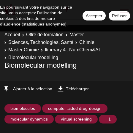
En poursuivant votre navigation sur ce
site, vous acceptez l'utilisation de
Accepter
Refuser
cookies à des fins de mesure
d'audience (statistiques anonymes).
Accueil
Offre de formation
Master
Sciences, Technologies, Santé
Chimie
Master Chimie
Itinerary 4 : NumChem&AI
Biomolecular modelling
Biomolecular modelling
Ajouter à la sélection
Télécharger
biomolecules
computer-aided drug-design
molecular dynamics
virtual screening
+ 1