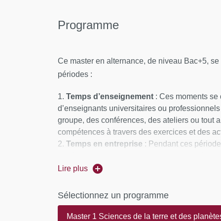
Programme
Ce master en alternance, de niveau Bac+5, se d
périodes :
Temps d’enseignement
: Ces moments se d
d’enseignants universitaires ou professionnels 
groupe, des conférences, des ateliers ou tout
compétences à travers des exercices et des act
Temps en entreprise
: Pendant ces périodes
expérience leur permet d’appliquer concrètemen
formations dispensés sur le terrain.
Lire plus
Ces deux volets se complètent pour former des
Sélectionnez un programme
Master 1 Sciences de la terre et des planète