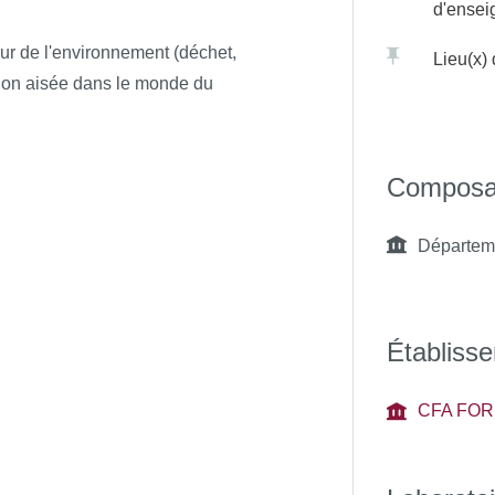
d'ense
ur de l'environnement (déchet,
Lieu(x)
rtion aisée dans le monde du
Composa
Départeme
Établisse
CFA FOR