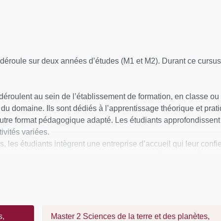
éroule sur deux années d’études (M1 et M2). Durant ce cursus, 
éroulent au sein de l’établissement de formation, en classe ou 
du domaine. Ils sont dédiés à l’apprentissage théorique et prat
 autre format pédagogique adapté. Les étudiants approfondissen
ivités variées.
, les étudiants intègrent une entreprise d’accueil qui leur conf
t les enseignements reçus, de se confronter à des problématiqu
 professionnels immédiatement opérationnels à l’issue de leurs
s,
Master 2 Sciences de la terre et des planètes,