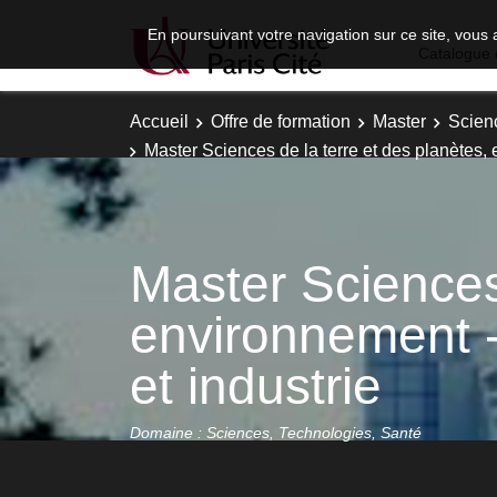
En poursuivant votre navigation sur ce site, vous 
Catalogue 
Accueil
Offre de formation
Master
Scien
Master Sciences de la terre et des planètes,
Master Sciences 
environnement -
et industrie
Domaine : Sciences, Technologies, Santé