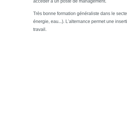
accéder à un poste de management.
Très bonne formation généraliste dans le secte
énergie, eau...). L'alternance permet une inse
travail.