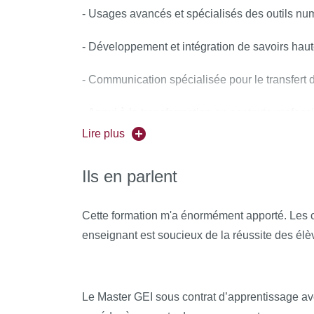
- Usages avancés et spécialisés des outils nu
- Développement et intégration de savoirs hau
- Communication spécialisée pour le transfert
- Appui à la transformation en contexte profess
Lire plus
- Caractériser les aléas naturels et gérer le ris
Ils en parlent
- Interpréter et comprendre les processus au 
– Évaluer les ressources naturelles et suivre l'
Cette formation m'a énormément apporté. Les co
géologiques.
enseignant est soucieux de la réussite des élè
Le Master GEI sous contrat d’apprentissage a