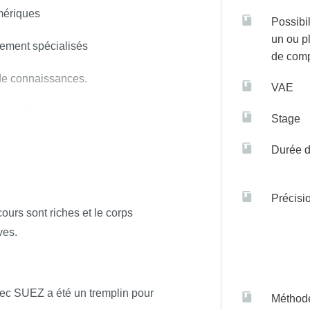
mériques
Possibil
un ou p
tement spécialisés
de com
 de connaissances.
VAE
ionnel
Stage
que associé.
Durée d
sein des environnements.
Précisi
exploitation des réservoirs
urs sont riches et le corps
ves.
vec SUEZ a été un tremplin pour
Méthod