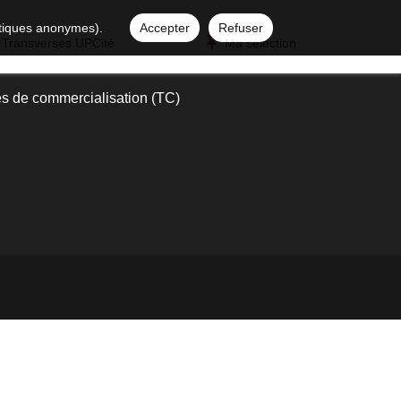
istiques anonymes).
Accepter
Refuser
 Transverses UPCité
Ma sélection
s de commercialisation (TC)