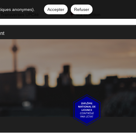
istiques anonymes).
Accepter
Refuser
 Transverses UPCité
Ma sélection
nt