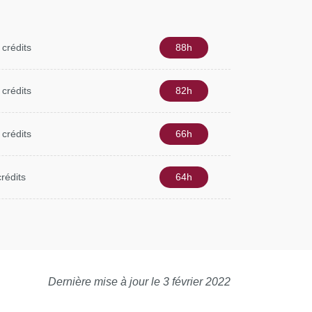
 crédits
88h
 crédits
82h
 crédits
66h
crédits
64h
Dernière mise à jour le 3 février 2022