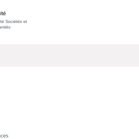
lté
té Sociétés et
nités
nces