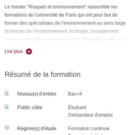
Le master "Risques et environnement" rassemble les
formations de l'université de Paris qui ont pour but de
former des spécialistes de l'environnement au sens large
(sciences de l'environnement, écologie, management
environnemental), ainsi que des problématiques liés aux
risques environnementaux (inondations, tempêtes, impact
Lire plus
des industries..). Cette offre permet ainsi aux étudiants
intéressés d'avoir une vue d'ensemble de l'offre concernant
les risques et l'environnement et de bénéficier de
Résumé de la formation
passerelles entre parcours au sein de cette mention.
Niveau(x) d'entrée
Bac+4
Le parcours "Sciences et Génie de l'Environnement" est un
des parcours du master "Risques et environnement" qui
Public cible
Étudiant
rassemble les formations de l'université de Paris qui ont
Demandeur d'emploi
pour but de former des spécialistes de l'environnement au
sens large (sciences de l'environnement, écologie,
Régime(s) d'étude
Formation continue
management environnemental), ainsi que des