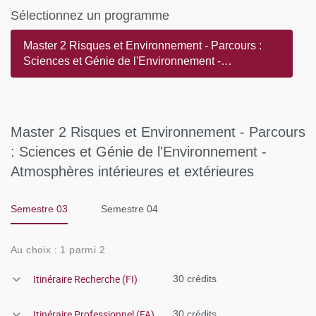
issus des laboratoires en physico-chimie de
Sélectionnez un programme
l'environnement de l'université Paris Diderot, de l'UPEC et
Master 2 Risques et Environnement - Parcours :
de l'ENPC (Ecole Nationale des Ponts et Chaussées).
Sciences et Génie de l'Environnement -
Atmosphères intérieures et extérieures
Les itinéraires AIR, SAGE et MECE sont ouverts à
l'alternance en apprentissage. Les candidat.e.s
étranger.e.s doivent obligatoirement disposer d'une
Master 2 Risques et Environnement - Parcours
autorisation préalable de travail en France, valable pour
: Sciences et Génie de l'Environnement -
l'année de contrat d'apprentissage.
Atmosphères intérieures et extérieures
Semestre 03
Semestre 04
Au choix : 1 parmi 2
Itinéraire Recherche (FI)
30 crédits
Itinéraire Professionnel (FA)
30 crédits