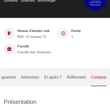
Domaine : Sciences, Technologie
Niveau d'études visé
Durée
BAC +5 (niveau 7)
1
Faculté
Faculté des Sciences
rogramme
Admission
Et après ?
Référentiel
Contacts
Présentation