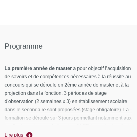
Programme
La première année de master
a pour objectif l’acquisition
de savoirs et de compétences nécessaires à la réussite au
concours qui se déroule en 2ème année de master et à la
projection dans la fonction. 3 périodes de stage
d'observation (2 semaines x 3) en établissement scolaire
dans le secondaire sont proposées (stage obligatoire). La
formation se déroule sur 3 jours permettant notamment aux
étudiant.e.s d'exercer la fonction d'AED (ou autre fonction)
en parallèle de leurs études.
Lire plus