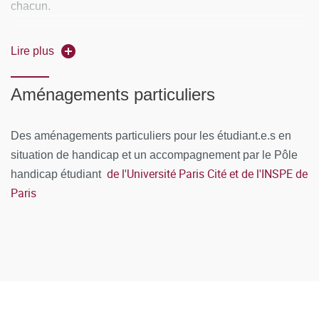
chacun.
- Evaluation par compétences pour les blocs 1 et 3 (5
Lire plus
niveaux de compétences)
Aménagements particuliers
- Evaluation par notes pour les blocs 2 et 4
Modalités de contrôle des connaissances: interrogations
Des aménagements particuliers pour les étudiant.e.s en
écrites ou orales, comptes rendus, devoirs à remettre,
situation de handicap et un accompagnement par le Pôle
exposés... selon l’enseignant.e.
de l'Université Paris Cité et de l'INSPE de
handicap étudiant
Paris
- Validation des acquis possible
120 crédits ECTS pour valider le master