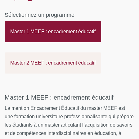
La deuxième année de master
a pour objectif de mettre
Sélectionnez un programme
les expériences professionnelles du stage en
responsabilité (12 semaines) en relation avec des savoirs
Master 1 MEEF : encadrement éducatif
d’expérience, des savoirs de la pratique, des savoirs
relatifs à la connaissance des contextes et à la prise en
charge des tâches professionnelles, et des méthodologies
permettant de les construire et de les nourrir mais aussi de
Master 2 MEEF : encadrement éducatif
préparer activement au concours de CPE.
Elle se déroule en alternance entre terrains de stage et
formations.
Master 1 MEEF : encadrement éducatif
A l'issue du M1, l'étudiant.e ayant obtenu les 60 ECTS de
La mention Encadrement Éducatif du master MEEF est
l’année acquiert la possibilité de s'inscrire en M2. A la fin
une formation universitaire professionnalisante qui prépare
de l'année de M2, l'étudiant.e peut se présenter aux
les étudiants à un master articulant l’acquisition de savoirs
épreuves du concours de recrutement de CPE. S'il/elle est
et de compétences interdisciplinaires en éducation, à
lauréat.e du concours et obtient son M2 MEEF, il/elle sera