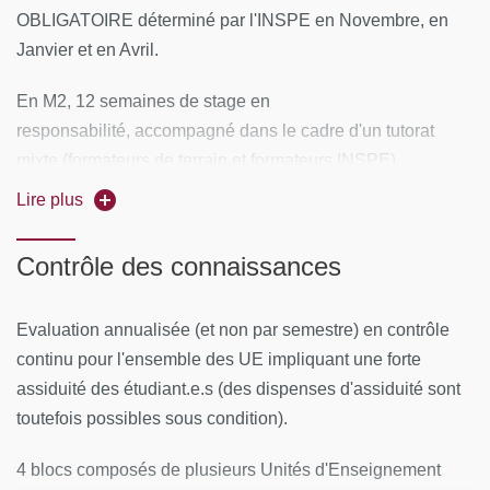
OBLIGATOIRE déterminé par l'INSPE en Novembre, en
Janvier et en Avril.
En M2, 12 semaines de stage en
responsabilité, accompagné dans le cadre d'un tutorat
mixte (formateurs de terrain et formateurs INSPE).
Lire plus
A noter: les étudiant.e.s peuvent bénéficier d'une
alternance sous la forme d'un stage en responsabilité à
Contrôle des connaissances
tiers temps rémunéré, dans la limite des possibilités
offertes par l'Académie de Paris et après et entretien
préalable.
Evaluation annualisée (et non par semestre) en contrôle
continu pour l'ensemble des UE impliquant une forte
assiduité des étudiant.e.s (des dispenses d'assiduité sont
toutefois possibles sous condition).
4 blocs composés de plusieurs Unités d'Enseignement