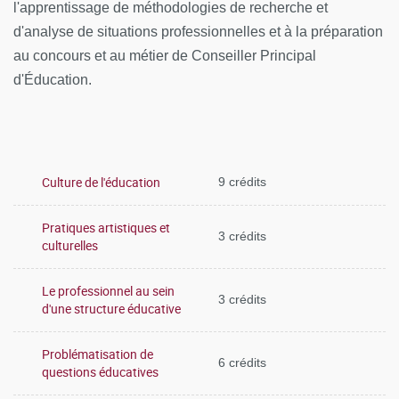
l'apprentissage de méthodologies de recherche et
nommé.e en qualité de CPE stagiaire sur un poste en
d'analyse de situations professionnelles et à la préparation
responsabilité à temps complet.
au concours et au métier de Conseiller Principal
d'Éducation.
Les enseignements sont organisés en unités
d’enseignement sur la période de septembre à juin. Les
cours ont lieu le lundi, mardi et mercredi en M2 et le
Culture de l'éducation
9 crédits
mercredi, jeudi et vendredi en M1.Ils se déroulent à
l'université Paris Cité le lundi en M2 et le vendredi en M1
Pratiques artistiques et
3 crédits
culturelles
et dans les locaux de l’INSPE (site Batignolles ou Molitor)
(le mardi et mercredi en M2 et le jeudi et vendredi en M1).
Le professionnel au sein
3 crédits
d'une structure éducative
Problématisation de
6 crédits
questions éducatives