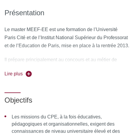
Présentation
Le master MEEF-EE est une formation de l’Université
Paris Cité et de l’Institut National Supérieur du Professorat
et de l’Education de Paris, mise en place à la rentrée 2013.
Il prépare principalement au concours et au métier de
conseiller principal d’éducation (CPE) mais permet
Lire plus
également de se former au métier de cadre éducatif dans
les secteurs associatifs ou les collectivités territoriales.
Il est porté par une équipe partenariale d'enseignant.e.s,
Objectifs
enseignant.e.s-chercheur.ses et professionnel.le.s
associant le département de Sciences de l’éducation de
Les missions du CPE, à la fois éducatives,
l’Université Paris Cité et le collège de Sciences Humaines
pédagogiques et organisationnelles, exigent des
et Sociales de l’INSPE de Paris.
connaissances de niveau universitaire élevé et des