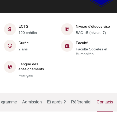
ECTS
Niveau d'études visé
120 crédits
BAC +5 (niveau 7)
Durée
Faculté
2 ans
Faculté Sociétés et
Humanités
Langue des
enseignements
Français
rogramme
Admission
Et après ?
Référentiel
Contacts