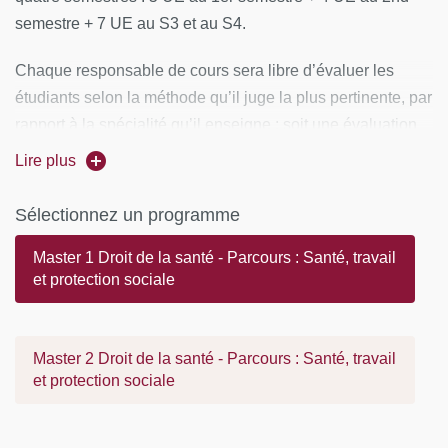
semestre + 7 UE au S3 et au S4.
Chaque responsable de cours sera libre d’évaluer les
étudiants selon la méthode qu’il juge la plus pertinente, par
rapport à la spécialité qu’il enseigne : soit une évaluation
en continue (notation de travaux présentés dans les
Lire plus
séminaires), soit un examen final pratique et théorique.
Sélectionnez un programme
En Master 2, la spécialité « Santé, travail et protection
sociale » ouverte en apprentissage depuis septembre
Master 1 Droit de la santé - Parcours : Santé, travail
2017 est organisée sous forme de cours et séminaires
et protection sociale
dispensés entre septembre et juin sur deux jours.
Les étudiants sous contrat d’apprentissage devront passer
Master 2 Droit de la santé - Parcours : Santé, travail
les autres jours de la semaine en entreprise.
et protection sociale