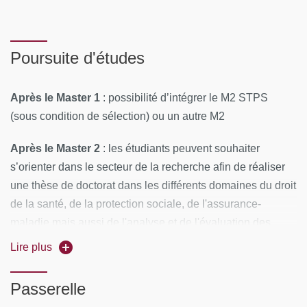
Poursuite d'études
Après le Master 1
: possibilité d’intégrer le M2 STPS
(sous condition de sélection) ou un autre M2
Après le Master 2
: les étudiants peuvent souhaiter
s’orienter dans le secteur de la recherche afin de réaliser
une thèse de doctorat dans les différents domaines du droit
de la santé, de la protection sociale, de l'assurance-
maladie mais aussi de l'analyse et de l'évaluation des
politiques de santé.
Lire plus
La recherche peut être menée aussi bien en droit public
Passerelle
qu’en droit privé.