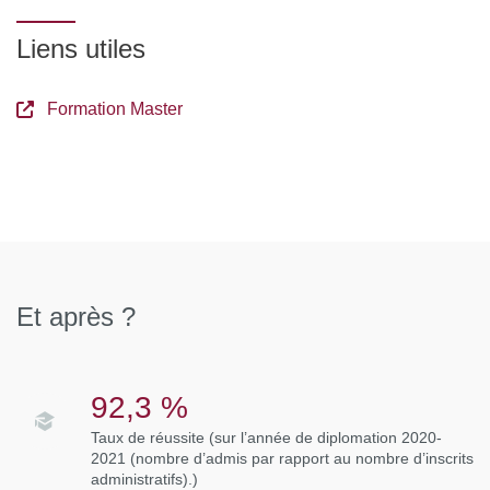
- Photocopies des relevés de notes bac et post bac
Liens utiles
(documents obligatoires)
- Dossier VAPP85 ou VAE (le cas échéant)
Formation Master
Et après ?
92,3 %
Taux de réussite (sur l’année de diplomation 2020-
2021 (nombre d’admis par rapport au nombre d’inscrits
administratifs).)