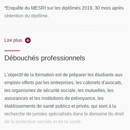
*Enquête du MESRI sur les diplômés 2019, 30 mois après
obtention du diplôme.
Part des
Part des
Effectif
diplômés
Lire plus
Effectif des
Taux de
diplômés e
des
en
répondants
réponse
formation
diplômés
formation
Débouchés professionnels
apprentiss
initiale
9
6
67%
-
-
L'objectif de la formation est de préparer les étudiants aux
emplois offerts par les entreprises, les cabinets d'avocats,
les organismes de sécurité sociale, les mutuelles, les
assurances et les institutions de prévoyance, les
Part des
Part des
Part
établissements de santé publics et privés, qui sont à la
Part des
Part
emplois en
emplois 
des
recherche de juristes spécialisés dans le domaine du droit
cadres et des
des
adéquation
adéquati
emplois
de la protection sociale et de la santé.
professions
emplois
avec le
avec la
à plein
intermédiaires
stables
niveau
formatio