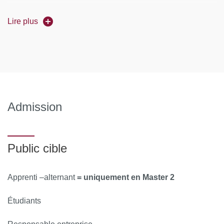
Uniquement en Master 1
=
Lire plus
- Étudiants salariés
: les salariés sous contrat d'au moins
15h par semaine sont prioritaires sur le choix de leurs TD.
Les étudiants concernés doivent en faire la demande
explicitement.
Pour les étudiants en situation de handicap vous pouvez
Admission
prendre contact avec le Pôle handicap étudiant - Plus
ici
d'informations
.
Public cible
Apprenti –alternant
= uniquement en Master 2
Étudiants