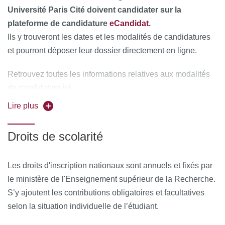
590 du 24 avril 2002).
Université Paris Cité doivent candidater sur la
plateforme de candidature
eCandidat
.
Niveau de français requis : C1
Ils y trouveront les dates et les modalités de candidatures
et pourront déposer leur dossier directement en ligne.
Retrouvez toutes les informations relatives aux modalités
ici
de candidature
.
Lire plus
Des modalités de candidatures spécifiques peuvent
s’appliquer au public de formation professionnelle. Plus
Droits de scolarité
ici
d’informations
.
Fournir les pièces demandées, dont impérativement =
Les droits d'inscription nationaux sont annuels et fixés par
le ministère de l'Enseignement supérieur de la Recherche.
- Lettre de motivation (document obligatoire)
S’y ajoutent les contributions obligatoires et facultatives
selon la situation individuelle de l’étudiant.
- Curriculum vitae complet (document obligatoire)