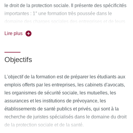
le droit de la protection sociale. Il présente des spécificités
importantes : 1° une formation très poussée dans le
domaine des charges sociales des entreprises et de leurs
relations avec les organismes de recouvrement (URSSAF)
Lire plus
; 2° des formations originales sur la mise en place de la
protection sociale complémentaire santé, retraite et
prévoyance dans les entreprises ; 3° des enseignements
Objectifs
théoriques et pratiques renforcés dans le domaine de tous
les contentieux de la protection sociale : sécurité sociale,
L'objectif de la formation est de préparer les étudiants aux
civil, pénal, administratif, disciplinaire, européen ; 4° une
emplois offerts par les entreprises, les cabinets d'avocats,
formation originale concernant les relations juridiques des
les organismes de sécurité sociale, les mutuelles, les
institutions de protection sociale avec les professionnels et
assurances et les institutions de prévoyance, les
établissements de santé ; 5° une formation approfondie
établissements de santé publics et privés, qui sont à la
dans le domaine des accidents du travail et maladies
recherche de juristes spécialisés dans le domaine du droit
professionnelles, avec un médecin du travail.
de la protection sociale et de la santé.
Les cours sont dispensés par des universitaires et des