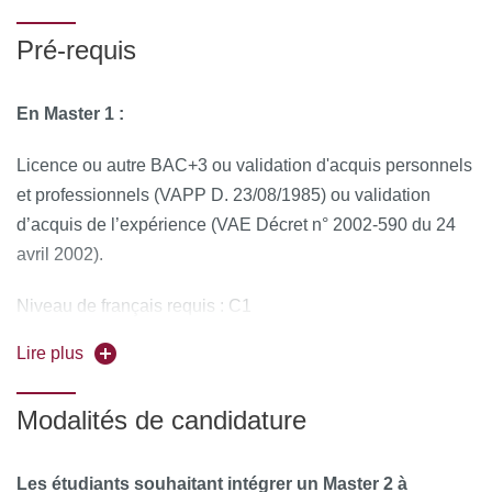
Tous les étudiants actuellement en M1 Droit ou ayant déjà
Pré-requis
validé un M1 droit ou titulaires d’un diplôme équivalent
peuvent candidater en Master 2 à Université Paris Cité
En Master 1 :
Licence ou autre BAC+3 ou validation d'acquis personnels
et professionnels (VAPP D. 23/08/1985) ou validation
d’acquis de l’expérience (VAE Décret n° 2002-590 du 24
avril 2002).
Niveau de français requis : C1
Lire plus
En Master 2 :
Master 1 ou autre BAC+4 ou validation d'acquis
Modalités de candidature
personnels et professionnels (VAPP D. 23/08/1985) ou
validation d’acquis de l’expérience (VAE Décret n° 2002-
Les étudiants souhaitant intégrer un Master 2 à