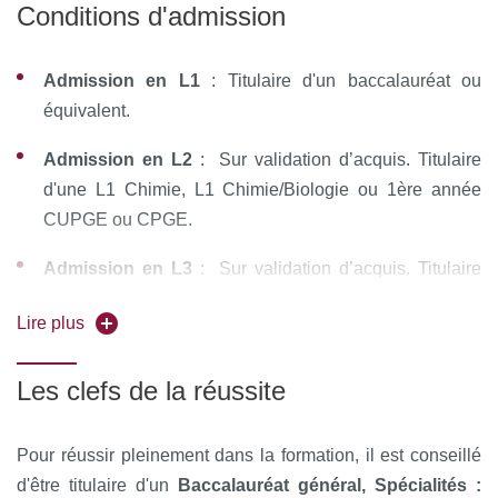
Conditions d'admission
Admission en L1
: Titulaire d'un baccalauréat ou
équivalent.
Admission en L2
: Sur validation d’acquis. Titulaire
d'une L1 Chimie, L1 Chimie/Biologie ou 1ère année
CUPGE ou CPGE.
Admission en L3
: Sur validation d’acquis. Titulaire
d'une L2 Chimie, L2 Chimie/Biologie ou 2ème année
Lire plus
CUPGE ou CPGE.
Les réorientations à partir du Parcours d’Accès Spécifique
Les clefs de la réussite
Santé (PASS), des classes préparatoires aux grandes
écoles (CPGE), des BUT ou des BTS se font aussi, selon
Pour réussir pleinement dans la formation, il est conseillé
les cas, en première, deuxième et troisième année de la
d'être titulaire d'un
Baccalauréat général, Spécialités :
licence, après étude du dossier du candidat
.