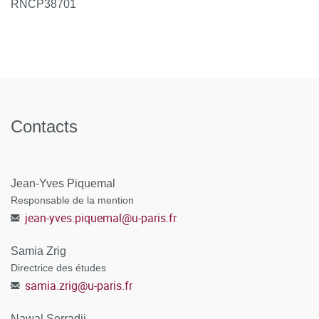
RNCP38701
Contacts
Jean-Yves Piquemal
Responsable de la mention
jean-yves.piquemal
@
u-paris.fr
Samia Zrig
Directrice des études
samia.zrig
@
u-paris.fr
Nawal Serradji