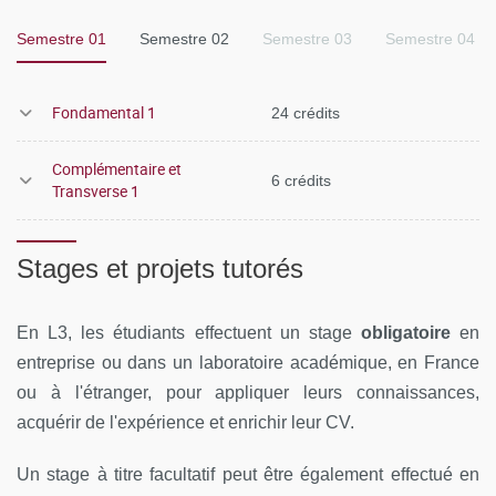
d’un stage obligatoire (2 mois au minimum) en laboratoire
Semestre 01
Semestre 02
Semestre 03
Semestre 04
ou en entreprise.
Fondamental 1
24 crédits
Complémentaire et
6 crédits
Transverse 1
Stages et projets tutorés
En L3, les étudiants effectuent un stage
obligatoire
en
entreprise ou dans un laboratoire académique, en France
ou à l'étranger, pour appliquer leurs connaissances,
acquérir de l'expérience et enrichir leur CV.
Programme des enseignements de la Licence de
Un stage à titre facultatif peut être également effectué en
Chimie, parcours Chimie - Biologie :