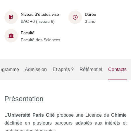
Niveau d'études visé
Durée
BAC +3 (niveau 6)
3 ans
Faculté
Faculté des Sciences
rogramme
Admission
Et après ?
Référentiel
Contacts
Présentation
L’
Université Paris Cité
propose une Licence de
Chimie
déclinée en plusieurs parcours adaptés aux intérêts et
ambitions des étudiants :