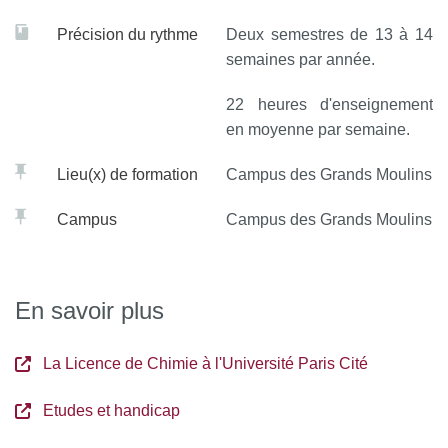
Des stages optionnels en fin d’année de
L1 et L2,
ainsi
Précision du rythme
Deux semestres de 13 à 14
qu’un stage obligatoire d’une durée minimale de deux
semaines par année.
mois en L3 offrent aux étudiants une immersion
professionnelle dans une entreprise ou dans le cadre de la
22 heures d'enseignement
recherche académique dans un laboratoire, en France ou
en moyenne par semaine.
à l’international.
Lieu(x) de formation
Campus des Grands Moulins
Il est également possible de passer, un
semestre du L2
Campus
Campus des Grands Moulins
ou L3 à l’international dans un établissement
universitaire, pour lequel l’étudiant pourra recevoir une
aide financière à la mobilité
.
En savoir plus
La Licence de Chimie à l'Université Paris Cité
Etudes et handicap