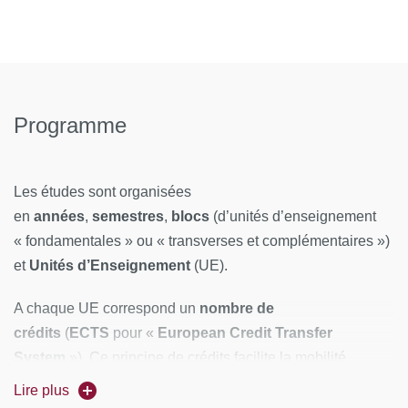
Programme
Les études sont organisées
en
années
,
semestres
,
blocs
(d’unités d’enseignement
« fondamentales » ou « transverses et complémentaires »)
et
Unités d’Enseignement
(UE).
A chaque UE correspond un
nombre de
crédits
(
ECTS
pour «
European Credit Transfer
System
»). Ce principe de crédits facilite la mobilité
européenne des étudiants, dans le cadre d’accords
Lire plus
négociés avec certaines Universités. Le nombre d'ECTS