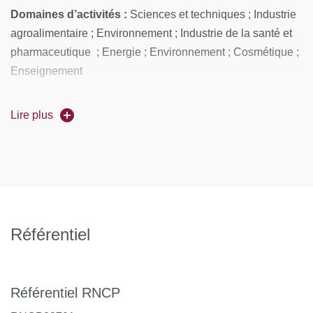
Domaines d’activités :
Sciences et techniques ; Industrie
agroalimentaire ; Environnement ; Industrie de la santé et
pharmaceutique ; Energie ; Environnement ; Cosmétique ;
Enseignement
Emplois exercés :
Ingénieur.e projets ; Ingénieur.e R&D ;
Lire plus
Ingénieur.e d’affaire ; Ingénieur.e HSQE ; Chercheur.e,
enseignant.e, enseignant-chercheur.e
Référentiel
Référentiel RNCP