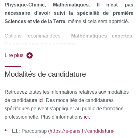
Physique-Chimie, Mathématiques. Il n’est pas
nécessaire d’avoir suivi la spécialité de première
Sciences et vie de la Terre
, même si cela sera apprécié.
Options recommandées :
Mathématiques expertes
,
Mathématiques complémentaires
Lire plus
Les étudiants devraient également démontrer un
fort
intérêt pour les sciences
, faire preuve d'
autonomie
et de
Modalités de candidature
régularité dans leur travail, être
méthodiques
et faire
preuve de
curiosité scientifique
.
Retrouvez toutes les informations relatives aux modalités
ici
de candidature
. Des modalités de candidatures
spécifiques peuvent s’appliquer au public de formation
ici
professionnelle. Plus d’informations
.
https://u-paris.fr/candidature-
L1
: Parcoursup (