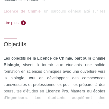
Licence de Chimie
,
un parcours général axé sur les
propriétés de la matière
Lire plus
– option Accès Santé
Licence de Chimie
, une voie
d’accès aux études de santé
Objectifs
– parcours Chimie - Biologie
Licence de Chimie
,
un
cursus offrant une ouverture vers la biologie et la biochimie
Les objectifs de la
Licence de Chimie, parcours Chimie
Biologie
, visent à fournir aux étudiants une solide
Double Licence de Physique et Chimie
, un cursus
formation en sciences chimiques avec une ouverture vers
sélectif et bi-diplômant pour une formation interdisciplinaire
la biologie, tout en développant des compétences
Double Licence Franco-Allemande de Chimie
, un
transversales et professionnelles pour les préparer à des
parcours sélectif bi-diplômant co-accrédité avec
poursuites d’études en
Licence Pro, Masters ou écoles
l’Université de Bielefeld
d’ingénieurs. Les étudiants acquièrent des
connaissances
fondamentales et techniques tout en étant