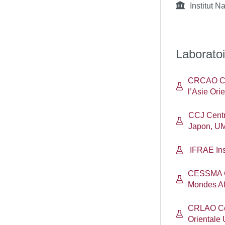
Institut N
Laboratoi
CRCAO Cen
l’Asie Or
CCJ Centr
Japon, U
IFRAE Ins
CESSMA Ce
Mondes Af
CRLAO Cen
Orientale