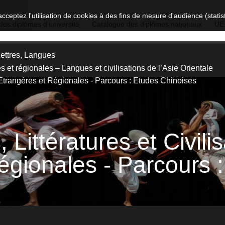
acceptez l'utilisation de cookies à des fins de mesure d'audience (stat
des diplômes d'université
Catalogue des diplômes nationaux
UE
Lettres, Langues
es et régionales – Langues et civilisations de l’Asie Orientale
s Etrangères et Régionales - Parcours : Etudes Chinoises
Littératures et Civili
égionales - Parcours 