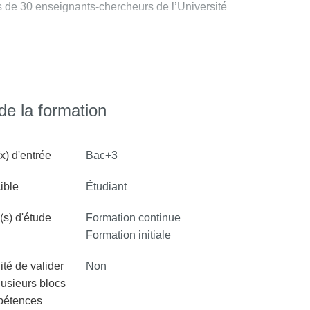
s de 30 enseignants-chercheurs de l’Université
lui permettant d’acquérir une solide
e la formation
e choisi, de connaissances approfondies sur un
Centre de Recherche en
ds laboratoires : le
des en sciences sociales sur les mondes
x) d'entrée
Bac+3
ible
Étudiant
 « professionnalisante ».
s) d'étude
Formation continue
nement, l’Education et la Formation) de
Formation initiale
ns avec le Master « Recherche » et des
ité de valider
Non
are aux concours du CAPES et du CAFEP.
lusieurs blocs
,
associant des cours de master et de doctorat
pétences