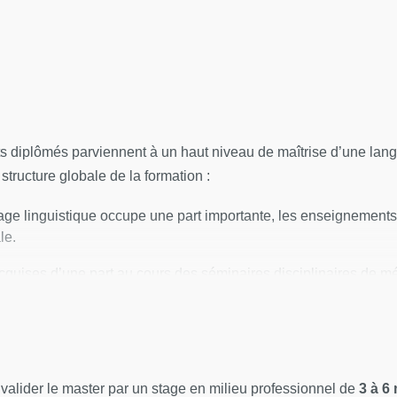
s diplômés parviennent à un haut niveau de maîtrise d’une lang
structure globale de la formation :
age linguistique occupe une part importante, les enseignements p
le.
acquises d’une part au cours des séminaires disciplinaires de 
e regroupés en trois parcours
: Histoire, société et territoires,
Master est validée par un court dossier de recherche. En M2, le
it en effectuant un stage professionnalisant. Mémoires et stage 
e valider le master par un stage en milieu professionnel de
3 à 6