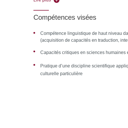
à des laboratoires de recherche de pointe. L'ob
atteindre un excellent niveau en langues orien
Compétences visées
Compétence linguistique de haut niveau da
(acquisition de capacités en traduction, inter
Capacités critiques en sciences humaines e
Pratique d’une discipline scientifique appli
culturelle particulière