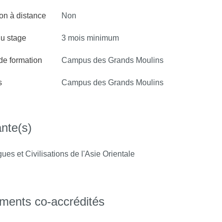
x étudiants une double expertise en les aidant à
on à distance
Non
u stage
3 mois minimum
 de formation
Campus des Grands Moulins
s
Campus des Grands Moulins
nte(s)
es et Civilisations de l'Asie Orientale
ements co-accrédités