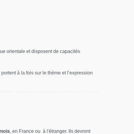
ue orientale et disposent de capacités
ortent à la fois sur le thème et l’expression
méthode communs aux quatre sections et d’autre
 Lettres, philosophie et arts et Linguistique et
s étudiants choisissent de valider leur année
valident l’acquisition de compétences critiques
 mois
, en France ou à l'étranger. Ils devront