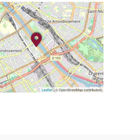
| © OpenStreetMap contributors
Leaflet