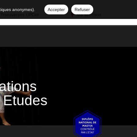
istiques anonymes).
Accepter
Refuser
 Transverses UPCité
Ma sélection
sations
: Etudes