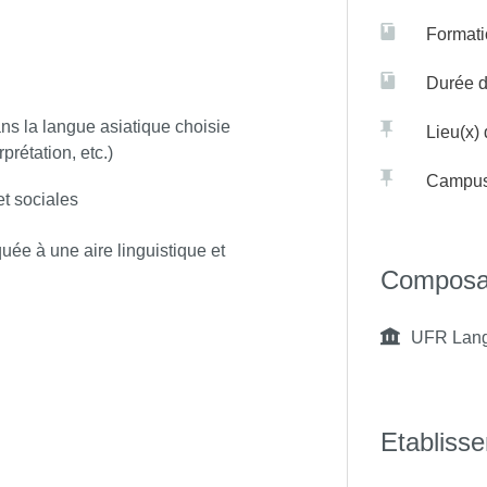
jectif de la Graduate School est de fournir aux étudiantes et au
Formati
En savoir plus >
tales et en sciences humaines et sociales.
Durée d
ns la langue asiatique choisie
Lieu(x)
prétation, etc.)
Campu
t sociales
quée à une aire linguistique et
Composa
UFR Langu
Etabliss