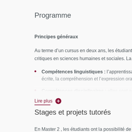
Programme
Principes généraux
Au terme d’un cursus en deux ans, les étudiant
critiques en sciences humaines et sociales. La 
Compétences linguistiques :
l’apprentiss
écrite, la compréhension et l’expression ora
Compétences disciplinaires :
elles sont 
part au cours des
séminaires de recherch
Lire plus
didactique.
Stages et projets tutorés
Mémoires ou stage :
la première année de 
soit en réalisant un mémoire substantiel, so
En Master 2 , les étudiants ont la possibilité d
et d’autonomie.